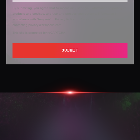
By submitting, you agree that Semperis may send you information regarding its
products and services, and use and process your personal information in
accordance with Semperis’
Privacy Policy
. You can opt out at any time by
contacting privacy@semperis.com.
This site is protected by reCAPTCHA.
SUBMIT