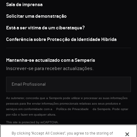
Sala de imprensa
Solicitar uma demonstração
Está a ser vítima de um ciberataque?
Conferência sobre Protecção da Identidade Híbrida
Mantenha-se actualizado com a Semperis
Inscrever-se para receber actualizações.
Ao submeter, concorda que a Semperis pode utilizar e processar as suas informações
pessoais para lhe enviar informações promocionais relativas aos seus produtos e
serviços em conformidade com a
Política de Privacidade
da Semperis. Pode optar
por não o fazer em qualquer altura.
This site is protected by reCAPTCHA.
By clicking “Accept All Cookies”, you agree to the storing of