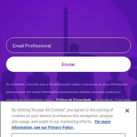
Enviar
Ao submeter, concorda que a Semperis pode utilizar e processar as suas informações
pessoais para lhe enviar informações promocionais relativas aos seus produtos e
serviços em conformidade com a
Política de Privacidade
da Semperis. Pode optar
por não o fazer em qualquer altura.
By clicking “Accept All Cookies”, you agree to the storing of
cookies on your device to enhance site navigation, analyze
site usage, and assist in our marketing efforts.
For more
information, see our Privacy Policy.
This site is protected by reCAPTCHA.