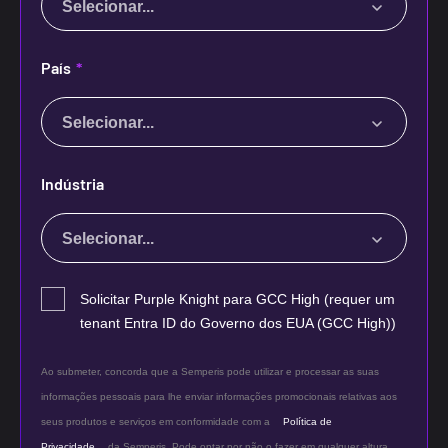
Selecionar...
País
*
Selecionar...
Indústria
Selecionar...
Solicitar Purple Knight para GCC High (requer um
tenant Entra ID do Governo dos EUA (GCC High))
Ao submeter, concorda que a Semperis pode utilizar e processar as suas
informações pessoais para lhe enviar informações promocionais relativas aos
seus produtos e serviços em conformidade com a
Política de
Privacidade
da Semperis. Pode optar por não o fazer em qualquer altura,