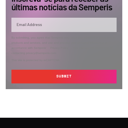
últimas notícias da Semperis
By submitting, you agree that Semperis may send you information regarding its
products and services, and use and process your personal information in
accordance with Semperis’
Privacy Policy
. You can opt out at any time by
contacting privacy@semperis.com.
This site is protected by reCAPTCHA.
SUBMIT