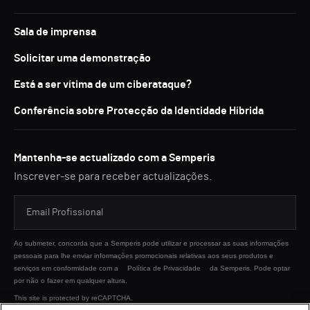
Sala de imprensa
Solicitar uma demonstração
Está a ser vítima de um ciberataque?
Conferência sobre Protecção da Identidade Híbrida
Mantenha-se actualizado com a Semperis
Inscrever-se para receber actualizações.
Ao submeter, concorda que a Semperis pode utilizar e processar as suas informações
pessoais para lhe enviar informações promocionais relativas aos seus produtos e
serviços em conformidade com a
Política de Privacidade
da Semperis. Pode optar
por não o fazer em qualquer altura.
This site is protected by reCAPTCHA.