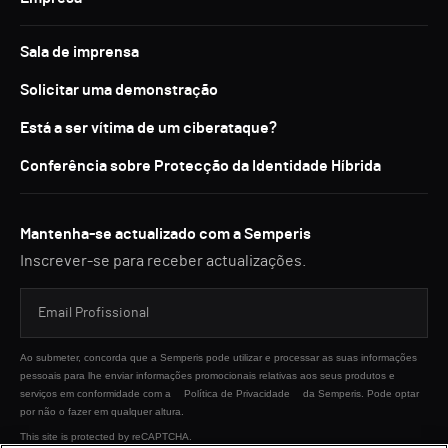
Sala de imprensa
Solicitar uma demonstração
Está a ser vítima de um ciberataque?
Conferência sobre Protecção da Identidade Híbrida
Mantenha-se actualizado com a Semperis
Inscrever-se para receber actualizações.
Ao submeter, concorda que a Semperis pode utilizar e processar as suas informações
pessoais para lhe enviar informações promocionais relativas aos seus produtos e
serviços em conformidade com a
Política de Privacidade
da Semperis. Pode optar
por não o fazer em qualquer altura.
This site is protected by reCAPTCHA.