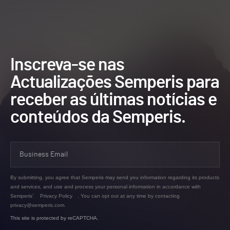
Inscreva-se nas
Actualizações Semperis para
receber as últimas notícias e
conteúdos da Semperis.
By submitting, you agree that Semperis may send you information regarding its products
and services, and use and process your personal information in accordance with
Semperis’
Privacy Policy
. You can opt out at any time by contacting
privacy@semperis.com.
This site is protected by reCAPTCHA.