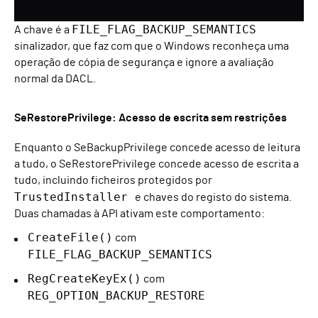
FILE_FLAG_BACKUP_SEMANTICS
A chave é a
sinalizador, que faz com que o Windows reconheça uma
operação de cópia de segurança e ignore a avaliação
normal da DACL.
SeRestorePrivilege: Acesso de escrita sem restrições
Enquanto o SeBackupPrivilege concede acesso de leitura
a tudo, o SeRestorePrivilege concede acesso de escrita a
tudo, incluindo ficheiros protegidos por
TrustedInstaller
e chaves do registo do sistema.
Duas chamadas à API ativam este comportamento:
CreateFile()
com
FILE_FLAG_BACKUP_SEMANTICS
RegCreateKeyEx()
com
REG_OPTION_BACKUP_RESTORE