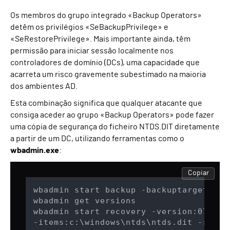
Os membros do grupo integrado «Backup Operators»
detêm os privilégios «SeBackupPrivilege» e
«SeRestorePrivilege». Mais importante ainda, têm
permissão para iniciar sessão localmente nos
controladores de domínio (DCs), uma capacidade que
acarreta um risco gravemente subestimado na maioria
dos ambientes AD.
Esta combinação significa que qualquer atacante que
consiga aceder ao grupo «Backup Operators» pode fazer
uma cópia de segurança do ficheiro NTDS.DIT diretamente
a partir de um DC, utilizando ferramentas como o
wbadmin.exe
:
Copiar
wbadmin start backup -backuptarget:e: 
wbadmin get versions

wbadmin start recovery -version:07/12/
-items:c:\windows\ntds\ntds.dit -recov