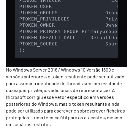
PLARGE_INTEGER                 Expirati
PTOKEN_USER                      User,

PTOKEN_GROUPS                Groups,

PTOKEN_PRIVILEGES            Privileges
PTOKEN_OWNER                 Owner,

PTOKEN_PRIMARY_GROUP PrimaryGroup,

PTOKEN_DEFAULT_DACL     DefaultDacl,

PTOKEN_SOURCE                Source

);
No Windows Server 2016 / Windows 10 Versão 1809 e
versões anteriores, o token resultante pode ser utilizado
para assumir a identidade de threads sem necessitar de
quaisquer privilégios adicionais de representação. A
Microsoft corrigiu esse vetor específico em versões
posteriores do Windows, mas o token resultante ainda
pode ser utilizado para escrever e sobrescrever ficheiros
protegidos — uma técnica útil para os atacantes, mesmo
em cenários restritos.