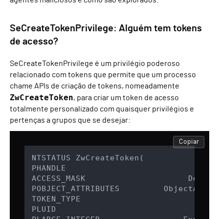
agentes maliciosos e como são explorados.
SeCreateTokenPrivilege: Alguém tem tokens
de acesso?
SeCreateTokenPrivilege é um privilégio poderoso
relacionado com tokens que permite que um processo
chame APIs de criação de tokens, nomeadamente
ZwCreateToken
, para criar um token de acesso
totalmente personalizado com quaisquer privilégios e
pertenças a grupos que se desejar:
Copiar
NTSTATUS ZwCreateToken(

PHANDLE                            Toke
ACCESS_MASK                     Desired
POBJECT_ATTRIBUTES         ObjectAttrib
TOKEN_TYPE                        Type,
PLUID                                 