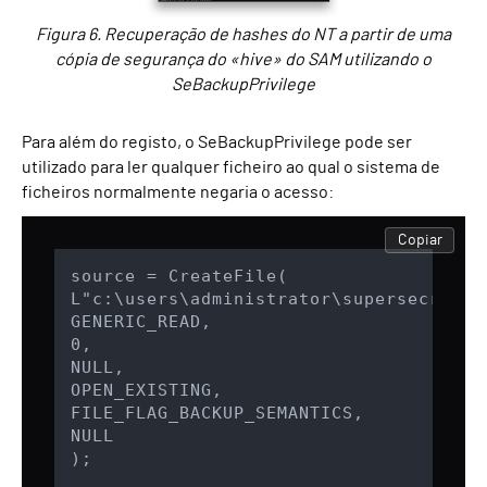
Figura 6. Recuperação de hashes do NT a partir de uma
cópia de segurança do «hive» do SAM utilizando o
SeBackupPrivilege
Para além do registo, o SeBackupPrivilege pode ser
utilizado para ler qualquer ficheiro ao qual o sistema de
ficheiros normalmente negaria o acesso:
Copiar
source = CreateFile(

L"c:\users\administrator\supersecretfil
GENERIC_READ,

0,

NULL,

OPEN_EXISTING,

FILE_FLAG_BACKUP_SEMANTICS,

NULL

);