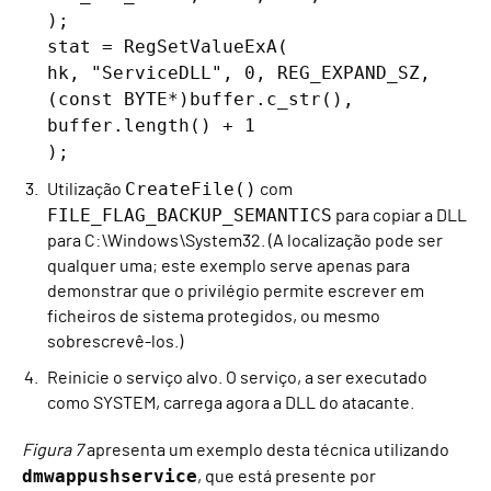
);
stat = RegSetValueExA(
hk, "ServiceDLL", 0, REG_EXPAND_SZ,
(const BYTE*)buffer.c_str(),
buffer.length() + 1
);
CreateFile()
Utilização
com
FILE_FLAG_BACKUP_SEMANTICS
para copiar a DLL
para C:\Windows\System32. (A localização pode ser
qualquer uma; este exemplo serve apenas para
demonstrar que o privilégio permite escrever em
ficheiros de sistema protegidos, ou mesmo
sobrescrevê-los.)
Reinicie o serviço alvo. O serviço, a ser executado
como SYSTEM, carrega agora a DLL do atacante.
Figura 7
apresenta um exemplo desta técnica utilizando
dmwappushservice
, que está presente por