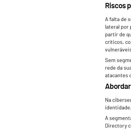
Riscos p
A falta de
lateral por
partir de 
críticos, c
vulnerávei
Sem segmen
rede da sua
atacantes q
Abordar 
Na ciberse
identidade
A segmentaç
Directory c