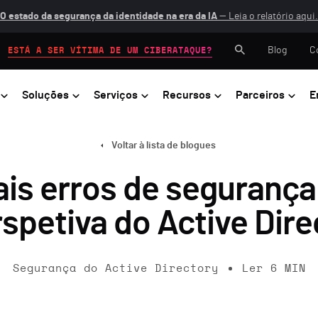
O estado da segurança da identidade na era da IA
— Leia o relatório aqui.
Blog
C
ESTÁ A SER VÍTIMA DE UM CIBERATAQUE?
Soluções
Serviços
Recursos
Parceiros
E
Voltar à lista de blogues
ais erros de segurança
petiva do Active Direc
Segurança do Active Directory
Ler
6
MIN