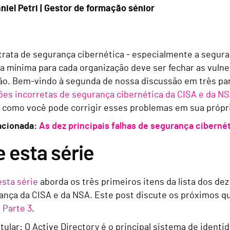
niel Petri | Gestor de formação sénior
rata de segurança cibernética - especialmente a seguran
va mínima para cada organização deve ser fechar as vulne
ão. Bem-vindo à segunda de nossa discussão em três par
ões incorretas de segurança cibernética da CISA e da N
e como você pode corrigir esses problemas em sua própr
lacionada:
As dez principais falhas de segurança ciberné
 esta série
esta série
aborda os três primeiros itens da lista dos dez
nça da CISA e da NSA. Este post discute os próximos qua
a
Parte 3
.
tular: O Active Directory é o principal sistema de identi