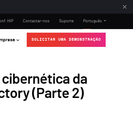
onf. HIP
Contactar-nos
Suporte
Português
mpresa
SOLICITAR UMA DEMONSTRAÇÃO
 cibernética da
tory (Parte 2)