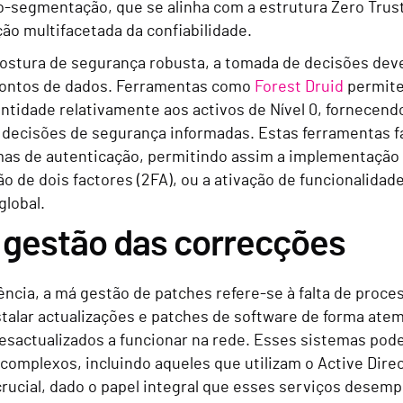
-segmentação, que se alinha com a estrutura Zero Trus
ão multifacetada da confiabilidade.
ostura de segurança robusta, a tomada de decisões deve
pontos de dados. Ferramentas como
Forest Druid
permite
entidade relativamente aos activos de Nível 0, fornecend
 decisões de segurança informadas. Estas ferramentas fa
mas de autenticação, permitindo assim a implementação 
o de dois factores (2FA), ou a ativação de funcionalida
global.
 gestão das correcções
ncia, a má gestão de patches refere-se à falta de process
stalar actualizações e patches de software de forma atem
esactualizados a funcionar na rede. Esses sistemas pod
complexos, incluindo aqueles que utilizam o Active Direc
crucial, dado o papel integral que esses serviços dese