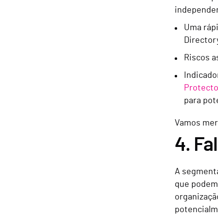
independen
Uma rápi
Director
Riscos a
Indicado
Protecto
para pot
Vamos merg
4. Fa
A segmenta
que podem 
organizaçã
potencialm