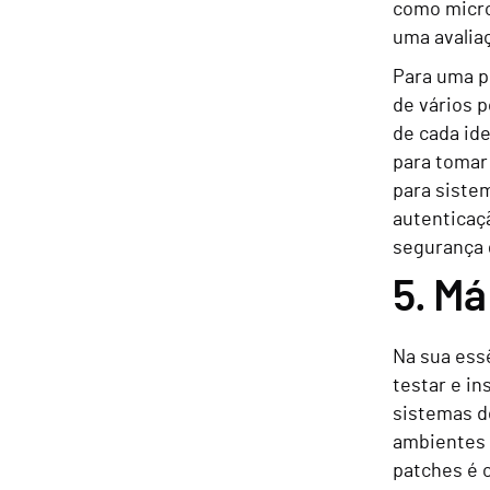
como micro
uma avaliaç
Para uma p
de vários 
de cada id
para tomar
para siste
autenticaçã
segurança 
5. Má
Na sua essê
testar e in
sistemas d
ambientes 
patches é 