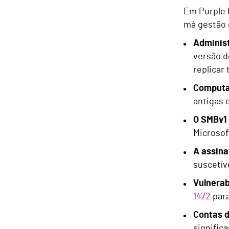
Em Purple 
má gestão 
Administ
versão d
replicar
Computad
antigas 
O SMBv1 
Microsof
A assina
suscetív
Vulnerab
1472
para
Contas d
signific