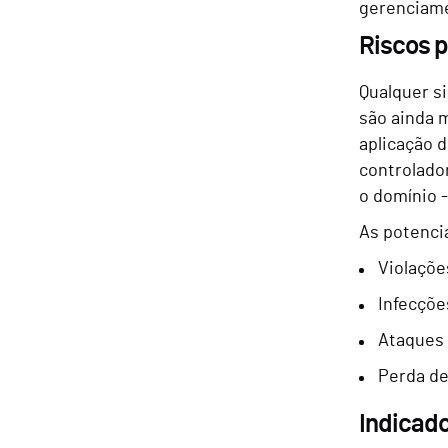
gerenciame
Riscos p
Qualquer si
são ainda m
aplicação 
controlado
o domínio -
As potenci
Violaçõe
Infecçõe
Ataques
Perda de
Indicad