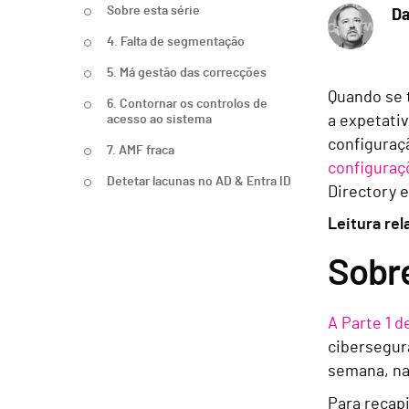
Sobre esta série
Da
4. Falta de segmentação
5. Má gestão das correcções
Quando se t
6. Contornar os controlos de
acesso ao sistema
a expetati
configuraç
7. AMF fraca
configuraç
Detetar lacunas no AD & Entra ID
Directory 
Leitura re
Sobre
A Parte 1 d
cibersegura
semana, n
Para recapi