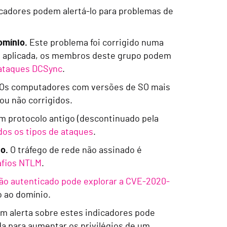
icadores podem alertá-lo para problemas de
omínio.
Este problema foi corrigido numa
do aplicada, os membros deste grupo podem
ataques DCSync
.
Os computadores com versões de SO mais
ou não corrigidos.
m protocolo antigo (descontinuado pela
dos os tipos de ataques
.
o.
O tráfego de rede não assinado é
afios NTLM
.
ão autenticado pode explorar a CVE-2020-
o ao domínio.
m alerta sobre estes indicadores pode
da para aumentar os privilégios de um