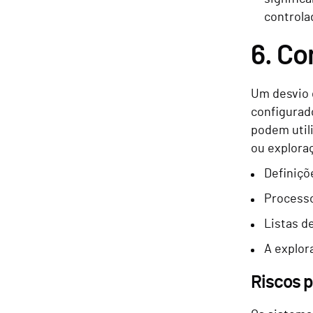
controla
6. Co
Um desvio 
configurad
podem util
ou explora
Definiçõ
Processo
Listas d
A explor
Riscos p