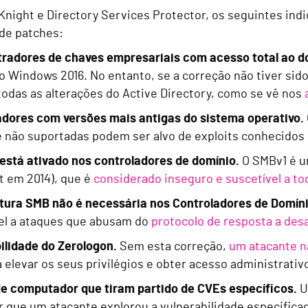
Knight e Directory Services Protector, os seguintes ind
de patches:
radores de chaves empresariais com acesso total ao d
o Windows 2016. No entanto, se a correção não tiver si
 todas as alterações do Active Directory, como se vê nos
ores com versões mais antigas do sistema operativo.
e não suportadas podem ser alvo de exploits conhecidos 
está ativado nos controladores de domínio.
O SMBv1 é u
t em 2014), que é
considerado inseguro e suscetível a to
tura SMB não é necessária nos Controladores de Domíni
el a ataques que abusam do
protocolo de resposta a des
ilidade do Zerologon.
Sem esta correção,
um atacante n
 elevar os seus privilégios e obter acesso administrativ
e computador que tiram partido de CVEs específicos.
U
ar que um atacante explorou a vulnerabilidade especifica