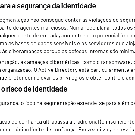
ara a segurança da identidade
 segmentação não consegue conter as violações de segu
 parte de agentes maliciosos. Numa rede plana, todos os
qualquer ponto de entrada, aumentando o potencial imp
omo as bases de dados sensíveis e os servidores que alo
s às ciberameaças porque as defesas internas são mínim
tação, as ameaças cibernéticas, como o ransomware, 
 organização. O Active Directory está particularmente e
ue pretendem elevar os privilégios e obter controlo adm
o risco de identidade
gurança, o foco na segmentação estende-se para além 
.
ão de confiança ultrapassa a tradicional (e insuficiente
omo o único limite de confiança. Em vez disso, necessit