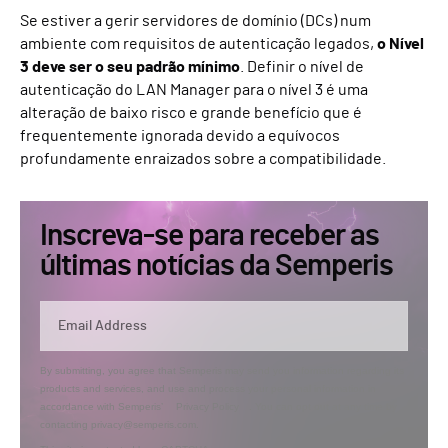
Se estiver a gerir servidores de domínio (DCs) num
ambiente com requisitos de autenticação legados,
o Nível
3 deve ser o seu padrão mínimo
. Definir o nível de
autenticação do LAN Manager para o nível 3 é uma
alteração de baixo risco e grande benefício que é
frequentemente ignorada devido a equívocos
profundamente enraizados sobre a compatibilidade.
Inscreva-se para receber as
últimas notícias da Semperis
By submitting, you agree that Semperis may send you information regarding its
products and services, and use and process your personal information in
accordance with Semperis’
Privacy Policy
. You can opt out at any time by
contacting privacy@semperis.com.