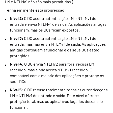
LM e NTLMv1 não são mais permitidas.)
Tenha em mente esta progressão:
Nível 2:
O DC aceita autenticação LM e NTLMv1 de
entrada e envia NTLMv1 de saída. As aplicações antigas
funcionam, mas os DCs ficam expostos.
Nível 3:
O DC aceita autenticação LM e NTLMv1 de
entrada, mas não envia NTLMv1 de saída. As aplicações
antigas continuam a funcionar e os seus DCs estão
protegidos.
Nível 4:
O DC envia NTLMv2 para fora, recusa LM
recebido, mas ainda aceita NTLMv1 recebido. É
compatível com a maioria das aplicações e protege os
seus DCs.
Nível 5:
O DC recusa totalmente todas as autenticações
LM e NTLMv1 de entrada e saída. Este nível oferece
proteção total, mas os aplicativos legados deixam de
funcionar.