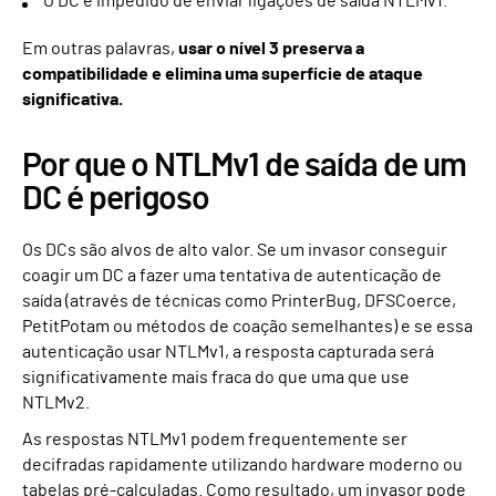
O DC é impedido de enviar ligações de saída NTLMv1.
Em outras palavras,
usar o nível 3 preserva a
compatibilidade e elimina uma superfície de ataque
significativa.
Por que o NTLMv1 de saída de um
DC é perigoso
Os DCs são alvos de alto valor. Se um invasor conseguir
coagir um DC a fazer uma tentativa de autenticação de
saída (através de técnicas como PrinterBug, DFSCoerce,
PetitPotam ou métodos de coação semelhantes) e se essa
autenticação usar NTLMv1, a resposta capturada será
significativamente mais fraca do que uma que use
NTLMv2.
As respostas NTLMv1 podem frequentemente ser
decifradas rapidamente utilizando hardware moderno ou
tabelas pré-calculadas. Como resultado, um invasor pode