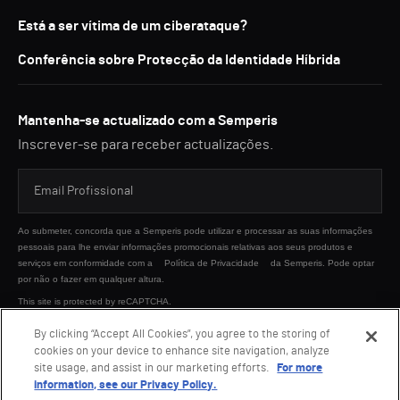
Está a ser vítima de um ciberataque?
Conferência sobre Protecção da Identidade Híbrida
Mantenha-se actualizado com a Semperis
Inscrever-se para receber actualizações.
Ao submeter, concorda que a Semperis pode utilizar e processar as suas informações
pessoais para lhe enviar informações promocionais relativas aos seus produtos e
serviços em conformidade com a
Política de Privacidade
da Semperis. Pode optar
por não o fazer em qualquer altura.
This site is protected by reCAPTCHA.
By clicking “Accept All Cookies”, you agree to the storing of
cookies on your device to enhance site navigation, analyze
ENVIAR
site usage, and assist in our marketing efforts.
For more
information, see our Privacy Policy.