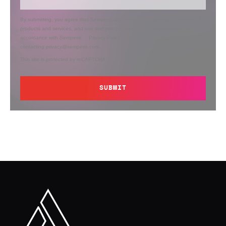
By submitting, you agree that Semperis may send you information regarding its
products and services, and use and process your personal information in
accordance with Semperis’
Privacy Policy
. You can opt out at any time by
contacting privacy@semperis.com.
This site is protected by reCAPTCHA.
SUBMIT