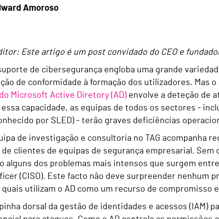
dward Amoroso
ditor: Este artigo é um post convidado do CEO e fundado
uporte de cibersegurança engloba uma grande variedade
ão de conformidade à formação dos utilizadores. Mas o a
do Microsoft Active Diretory (AD)
envolve a deteção de a
 essa capacidade, as equipas de todos os sectores - inc
nhecido por SLED) - terão graves deficiências operacio
uipa de investigação e consultoria no TAG acompanha re
 de clientes de equipas de segurança empresarial. Sem 
o alguns dos problemas mais intensos que surgem entre 
fficer (CISO). Este facto não deve surpreender nenhum p
 quais utilizam o AD como um recurso de compromisso e
pinha dorsal da gestão de identidades e acessos (IAM) p