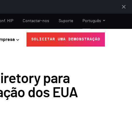
onf. HIP
Contactar-nos
Suporte
Português
mpresa
SOLICITAR UMA DEMONSTRAÇÃO
iretory para
cação dos EUA