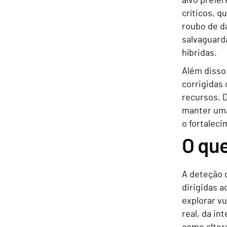
alvo prefe
críticos, 
roubo de d
salvaguard
híbridas.
Além disso
corrigidas 
recursos. 
manter uma
o fortalec
O que
A deteção d
dirigidas 
explorar v
real, da in