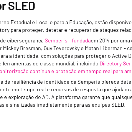
or SLED
erno Estadual e Local e para a Educação, estão disponív
etory para proteger, detetar e recuperar de ataques rela
 de cibersegurança
Semperis - fundada
em 2014 por uma 
or Mickey Bresman, Guy Teverovsky e Matan Liberman - c
para a identidade, com soluções para proteger o Active 
e ferramentas de classe mundial, incluindo
Directory Ser
onitorização contínua e proteção em tempo real para am
ma de resiliência de identidade da Semperis oferece de
nto em tempo real e recursos de resposta que ajudam a 
 e exploração do AD. A plataforma garante que quaisque
das e sinalizadas imediatamente para as equipas SLED.