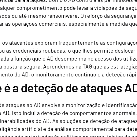
rencial para ataques. Como o AD controla as permissões e
qualquer comprometimento pode levar a violações de segur
ados ou até mesmo ransomware. O reforço da segurança d
ar as operações comerciais, especialmente à medida qu
, os atacantes exploram frequentemente as configuraçõe
ou as credenciais roubadas, o que lhes permite deslocar
Dada a função que o AD desempenha no acesso dos utiliza
 postura segura. Aprendemos na TAG que as estratégia
imento do AD, o monitoramento contínuo e a deteção rápi
 é a deteção de ataques A
e ataques ao AD envolve a monitorização e identificação
ao AD. Isto inclui a deteção de comportamentos anormais,
ulnerabilidades do AD. As soluções de deteção de ataque
teligência artificial e da análise comportamental para de