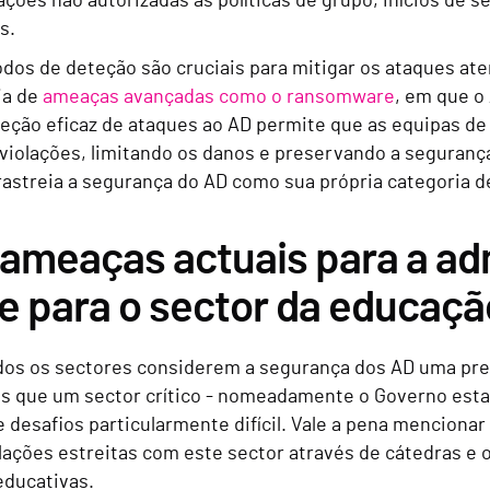
ções não autorizadas às políticas de grupo, inícios de 
s.
dos de deteção são cruciais para mitigar os ataques a
ia de
ameaças avançadas como o ransomware
, em que o
eteção eficaz de ataques ao AD permite que as equipas 
 violações, limitando os danos e preservando a segurança
astreia a segurança do AD como sua própria categoria de
ameaças actuais para a adm
 e para o sector da educaçã
os os sectores considerem a segurança dos AD uma pr
 que um sector crítico - nomeadamente o Governo estata
 desafios particularmente difícil. Vale a pena mencionar
ações estreitas com este sector através de cátedras e 
educativas.