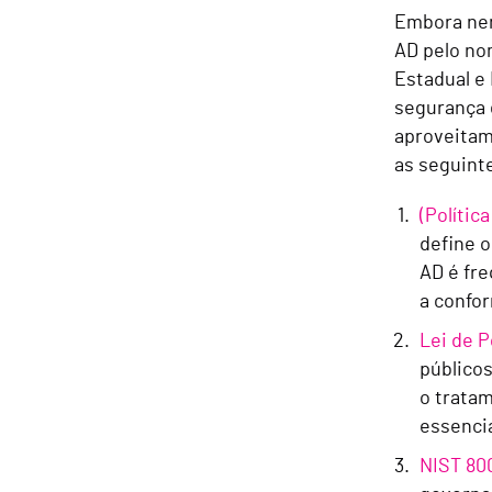
Embora nen
AD pelo no
Estadual e
segurança 
aproveitam
as seguint
(Polític
define o
AD é fre
a confo
Lei de 
públicos
o trata
essencia
NIST 80