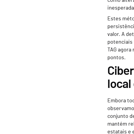
como altera
inesperada
Estes méto
persistênc
valor. A d
potenciais
TAG agora r
pontos.
Ciber
local
Embora tod
observamos
conjunto de
mantém rel
estatais e 