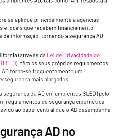
s ambientes AD, tais como IAM, resposta a
ra se aplique principalmente a agências
is e locais que recebem financiamento
s de informação, tornando a segurança AD
ifórnia (através da
Lei de Privacidade do
SHIELD
), têm os seus próprios regulamentos
a AD torna-se frequentemente um
rsegurança mais alargados.
a a segurança do AD em ambientes SLED (pelo
om regulamentos de segurança cibernética
 devido ao papel central que o AD desempenha
egurança AD no