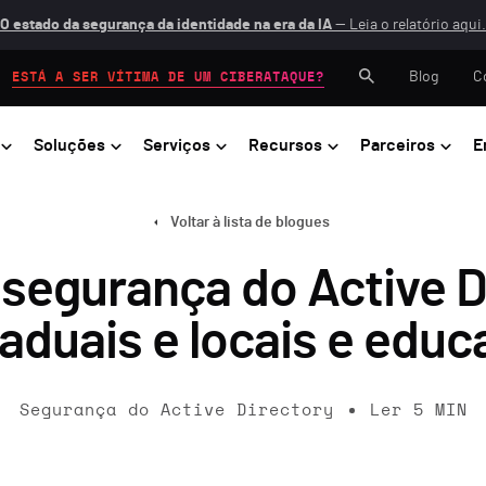
O estado da segurança da identidade na era da IA
— Leia o relatório aqui.
Blog
C
ESTÁ A SER VÍTIMA DE UM CIBERATAQUE?
Soluções
Serviços
Recursos
Parceiros
E
Voltar à lista de blogues
segurança do Active D
aduais e locais e edu
Segurança do Active Directory
Ler
5
MIN