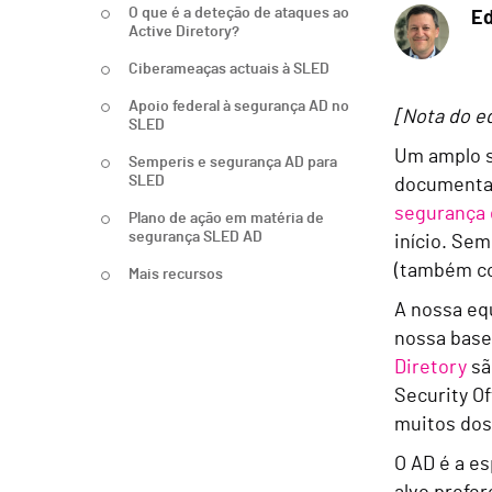
O que é a deteção de ataques ao
E
Active Diretory?
Ciberameaças actuais à SLED
Apoio federal à segurança AD no
[Nota do e
SLED
Um amplo s
Semperis e segurança AD para
SLED
documentaç
segurança 
Plano de ação em matéria de
segurança SLED AD
início. Sem
(também co
Mais recursos
A nossa eq
nossa base
Diretory
sã
Security O
muitos dos
O AD é a es