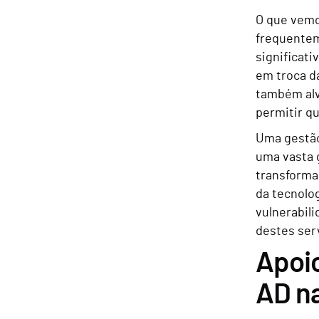
O que vemo
frequentem
significat
em troca da
também alv
permitir q
Uma gestão
uma vasta 
transformaç
da tecnolog
vulnerabili
destes serv
Apoio
AD na