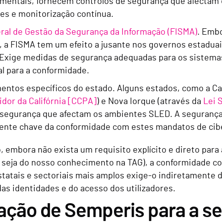
mentais, fornecem controlos de segurança que afectam o
es e monitorização contínua.
eral de Gestão da Segurança da Informação (FISMA)
. Embo
, a FISMA tem um efeito a jusante nos governos estadua
. Exige medidas de segurança adequadas para os sistema
l para a conformidade.
ntos específicos do estado. Alguns estados, como a Cal
dor da Califórnia [CCPA]
) e Nova Iorque (através da
Lei 
rsegurança que afectam os ambientes SLED. A seguranç
nte chave da conformidade com estes mandatos de cibe
 embora não exista um requisito explícito e direto par
seja do nosso conhecimento na TAG), a conformidade c
estatais e sectoriais mais amplos exige-o indiretamente
as identidades e do acesso dos utilizadores.
zação de Semperis para a s