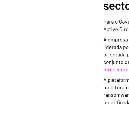
sect
Para o Gov
Active Dir
A empresa
liderada p
orientada 
conjunto d
fornecer m
A platafor
monitorame
ransomware
identifica