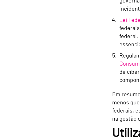
governa
incident
Lei Fed
federais
federal
essencia
Regulame
Consumi
de cibe
compone
Em resumo,
menos que 
federais, 
na gestão d
Utili