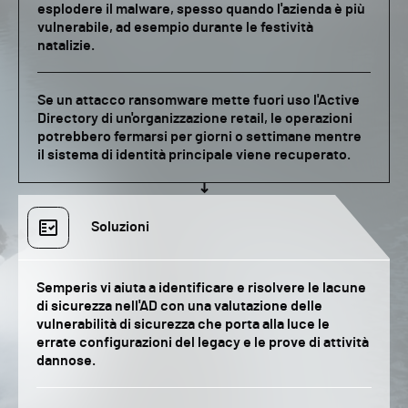
esplodere il malware, spesso quando l'azienda è più
vulnerabile, ad esempio durante le festività
natalizie.
Se un attacco ransomware mette fuori uso l'Active
Directory di un'organizzazione retail, le operazioni
potrebbero fermarsi per giorni o settimane mentre
il sistema di identità principale viene recuperato.
Soluzioni
Semperis vi aiuta a identificare e risolvere le lacune
di sicurezza nell'AD con una valutazione delle
vulnerabilità di sicurezza che porta alla luce le
errate configurazioni del legacy e le prove di attività
dannose.