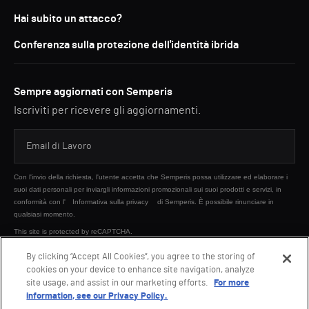
Hai subito un attacco?
Conferenza sulla protezione dell'identità ibrida
Sempre aggiornati con Semperis
Iscriviti per ricevere gli aggiornamenti.
Con l'invio della richiesta, l'utente accetta che Semperis possa utilizzare ed elaborare i
suoi dati personali per inviargli informazioni promozionali sui suoi prodotti e servizi, in
conformità con l'
Informativa sulla privacy
di Semperis. È possibile rinunciare in
qualsiasi momento.
This site is protected by reCAPTCHA.
By clicking “Accept All Cookies”, you agree to the storing of
cookies on your device to enhance site navigation, analyze
INVIA
site usage, and assist in our marketing efforts.
For more
information, see our Privacy Policy.