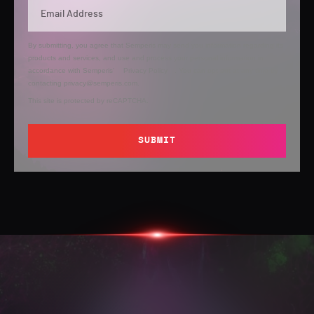
By submitting, you agree that Semperis may send you information regarding its
products and services, and use and process your personal information in
accordance with Semperis’
Privacy Policy
. You can opt out at any time by
contacting privacy@semperis.com.
This site is protected by reCAPTCHA.
SUBMIT