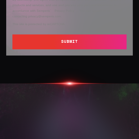
products and services, and use and process your personal information in
accordance with Semperis’
Privacy Policy
. You can opt out at any time by
contacting privacy@semperis.com.
This site is protected by reCAPTCHA.
SUBMIT