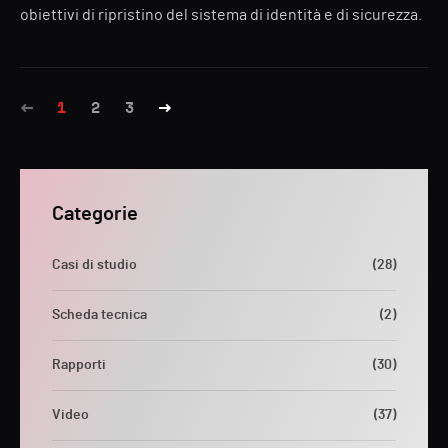
obiettivi di ripristino del sistema di identità e di sicurezza.
1
2
3
Categorie
Casi di studio
(28)
Scheda tecnica
(2)
Rapporti
(30)
Video
(37)