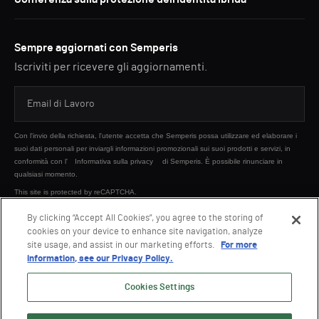
Sempre aggiornati con Semperis
Iscriviti per ricevere gli aggiornamenti.
Con l'invio della richiesta, l'utente accetta che Semperis possa utilizzare ed elaborare i
suoi dati personali per inviargli informazioni promozionali sui suoi prodotti e servizi, in
conformità con l'
Informativa sulla privacy
di Semperis. È possibile rinunciare in
qualsiasi momento.
This site is protected by reCAPTCHA.
By clicking “Accept All Cookies”, you agree to the storing of
cookies on your device to enhance site navigation, analyze
INVIA
site usage, and assist in our marketing efforts.
For more
information, see our Privacy Policy.
Cookies Settings