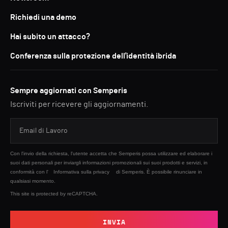
Richiedi una demo
Hai subito un attacco?
Conferenza sulla protezione dell'identità ibrida
Sempre aggiornati con Semperis
Iscriviti per ricevere gli aggiornamenti.
Con l'invio della richiesta, l'utente accetta che Semperis possa utilizzare ed elaborare i
suoi dati personali per inviargli informazioni promozionali sui suoi prodotti e servizi, in
conformità con l'
Informativa sulla privacy
di Semperis. È possibile rinunciare in
qualsiasi momento.
This site is protected by reCAPTCHA.
INVIA