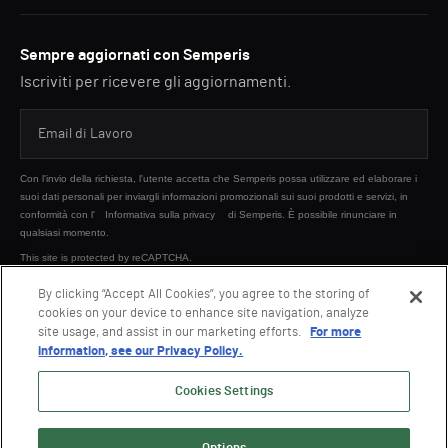
Sempre aggiornati con Semperis
Iscriviti per ricevere gli aggiornamenti.
Con l'invio della richiesta, l'utente accetta che Semperis possa utilizzare ed elaborare i
suoi dati personali per inviargli informazioni promozionali sui suoi prodotti e servizi, in
conformità con l'
Informativa sulla privacy
di Semperis. È possibile rinunciare in
qualsiasi momento.
This site is protected by reCAPTCHA.
By clicking “Accept All Cookies”, you agree to the storing of
cookies on your device to enhance site navigation, analyze
INVIA
site usage, and assist in our marketing efforts.
For more
information, see our Privacy Policy.
Cookies Settings