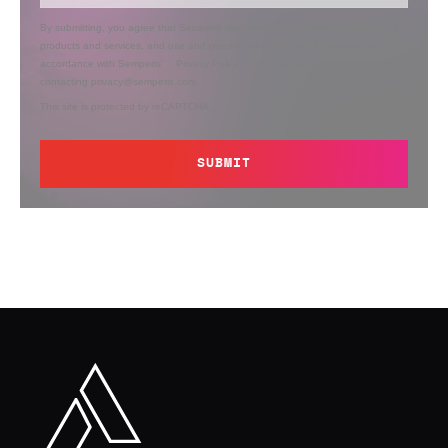
By submitting, you agree that Semperis may send you information regarding its
products and services, and use and process your personal information in
accordance with Semperis’
Privacy Policy
. You can opt out at any time by
contacting privacy@semperis.com.
This site is protected by reCAPTCHA.
SUBMIT