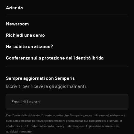
Azienda
Newsroom
Richiedi una demo
Hai subito un attacco?
Conferenza sulla protezione dell'identità ibrida
Sempre aggiornati con Semperis
Iscriviti per ricevere gli aggiornamenti.
Con l'invio della richiesta, l'utente accetta che Semperis possa utilizzare ed elaborare i
suoi dati personali per inviargli informazioni promozionali sui suoi prodotti e servizi, in
conformità con l'
Informativa sulla privacy
di Semperis. È possibile rinunciare in
qualsiasi momento.