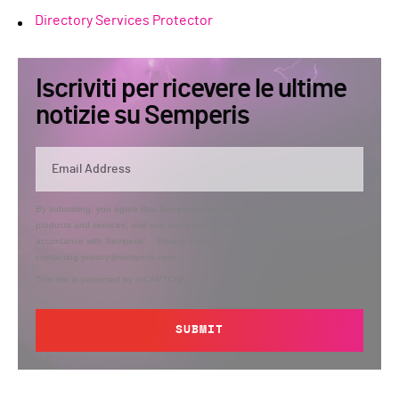
Directory Services Protector
Iscriviti per ricevere le ultime
notizie su Semperis
By submitting, you agree that Semperis may send you information regarding its
products and services, and use and process your personal information in
accordance with Semperis’
Privacy Policy
. You can opt out at any time by
contacting privacy@semperis.com.
This site is protected by reCAPTCHA.
SUBMIT