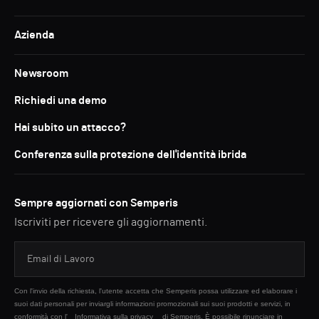
Azienda
Newsroom
Richiedi una demo
Hai subito un attacco?
Conferenza sulla protezione dell'identità ibrida
Sempre aggiornati con Semperis
Iscriviti per ricevere gli aggiornamenti.
Con l'invio della richiesta, l'utente accetta che Semperis possa utilizzare ed elaborare i
suoi dati personali per inviargli informazioni promozionali sui suoi prodotti e servizi, in
conformità con l'
Informativa sulla privacy
di Semperis. È possibile rinunciare in