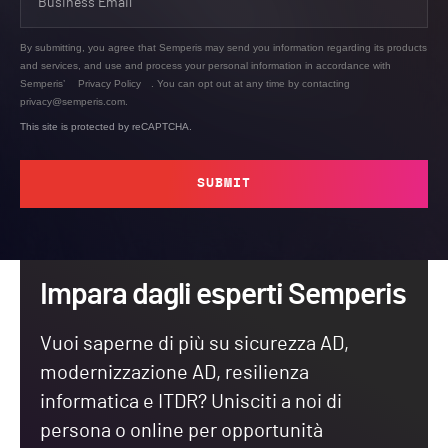
By submitting, you agree that Semperis may send you information regarding its products
and services, and use and process your personal information in accordance with
Semperis’
Privacy Policy
. You can opt out at any time by contacting
privacy@semperis.com.
This site is protected by reCAPTCHA.
SUBMIT
Impara dagli esperti Semperis
Vuoi saperne di più su sicurezza AD,
modernizzazione AD, resilienza
informatica e ITDR? Unisciti a noi di
persona o online per opportunità