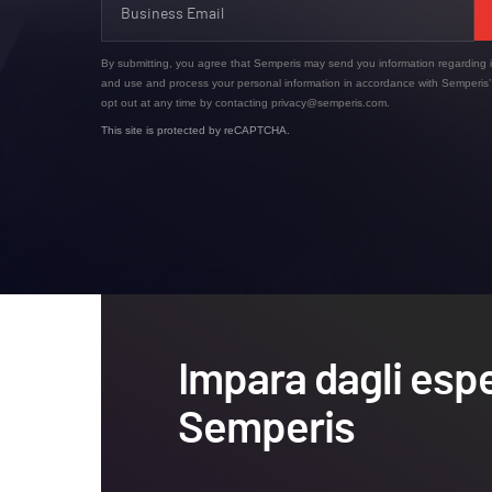
By submitting, you agree that Semperis may send you information regarding i
and use and process your personal information in accordance with Semperis
opt out at any time by contacting privacy@semperis.com.
This site is protected by reCAPTCHA.
Impara dagli espe
Semperis