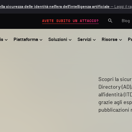
lla sicurezza delle identità nell'era dell'intelligenza artificiale
— Leggi il r
Blog
AVETE SUBITO UN ATTACCO?
is
Piattaforma
Soluzioni
Servizi
Risorse
P
Scopri la sicu
Directory (AD),
all'identità (I
grazie agli esp
pubblicazioni 