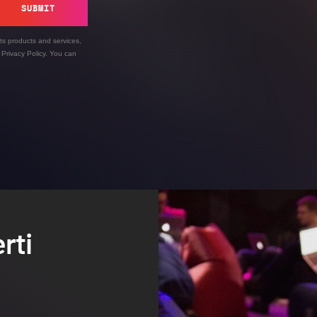
SUBMIT
ts products and services,
’
Privacy Policy
. You can
rti