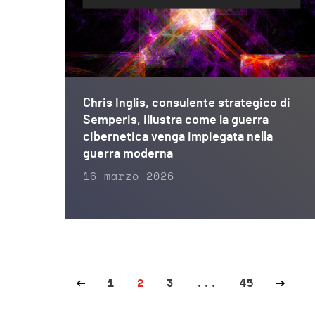
Chris Inglis, consulente strategico di
Semperis, illustra come la guerra
cibernetica venga impiegata nella
guerra moderna
16 marzo 2026
1
2
3
...
45