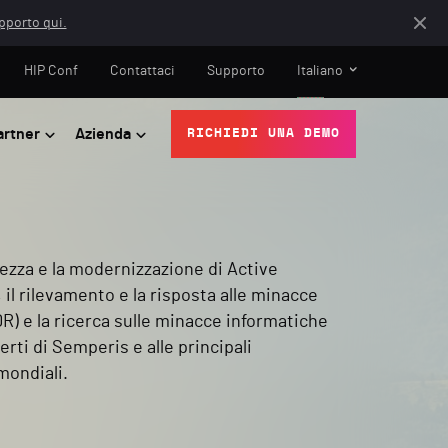
apporto qui.
HIP Conf
Contattaci
Supporto
Italiano
artner
Azienda
RICHIEDI UNA DEMO
rezza e la modernizzazione di Active
 il rilevamento e la risposta alle minacce
TDR) e la ricerca sulle minacce informatiche
erti di Semperis e alle principali
mondiali.