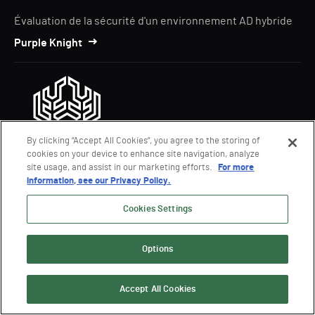
Évaluation de la sécurité d'un environnement AD hybride
Purple Knight
By clicking “Accept All Cookies”, you agree to the storing of
cookies on your device to enhance site navigation, analyze
site usage, and assist in our marketing efforts.
For more
Découverte des chemins d'attaque du Tier 0
information, see our Privacy Policy.
Forest Druid
Cookies Settings
Pourquoi Semperis
Options
Solutions
Accept All Cookies