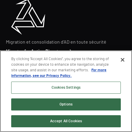
Migration et consolidation d'AD en toute sécurité
Migrator for Active Directory
By clicking “Accept All Cookies”, you agree to the storing of
cookies on your device to enhance site navigation, analyze
site usage, and assist in our marketing efforts.
For more
information, see our Privacy Policy.
Cookies Settings
Options
Plateforme d'intervention en cas de cybercrise pour les
entreprises
Accept All Cookies
Ready1