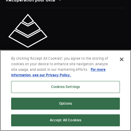
Récupération pour Okta
Sécurisation des autorisations Active Directory
By clicking “Accept All Cookies”, you agree to the storing of
cookies on your device to enhance site navigation, analyze
Gestionnaire de délégation pour AD
site usage, and assist in our marketing efforts.
For more
information, see our Privacy Policy.
Cookies Settings
Options
Accept All Cookies
Surveillance de l'identité et analyse des voies d'attaque