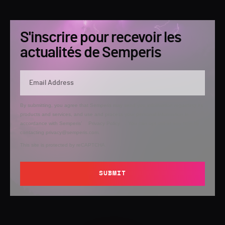
S'inscrire pour recevoir les
actualités de Semperis
By submitting, you agree that Semperis may send you information regarding its
products and services, and use and process your personal information in
accordance with Semperis’
Privacy Policy
. You can opt out at any time by
contacting privacy@semperis.com.
This site is protected by reCAPTCHA.
SUBMIT