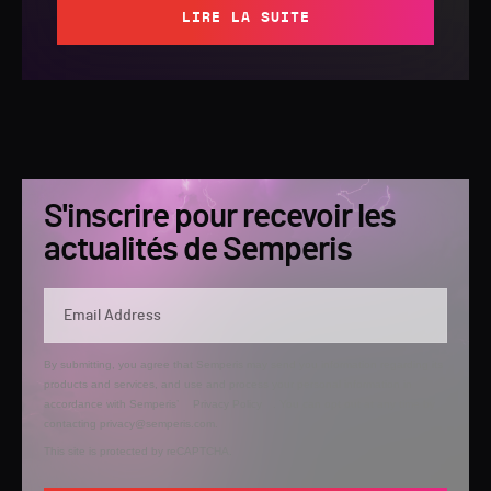
LIRE LA SUITE
S'inscrire pour recevoir les
actualités de Semperis
By submitting, you agree that Semperis may send you information regarding its
products and services, and use and process your personal information in
accordance with Semperis’
Privacy Policy
. You can opt out at any time by
contacting privacy@semperis.com.
This site is protected by reCAPTCHA.