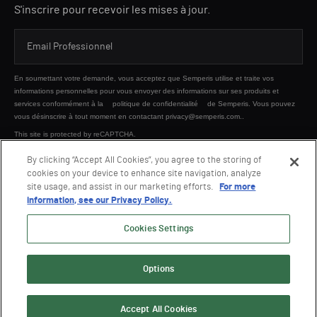
S'inscrire pour recevoir les mises à jour.
En soumettant votre demande, vous acceptez que Semperis utilise et traite vos
informations personnelles pour vous envoyer des informations sur ses produits et
services conformément à la
politique de confidentialité
de Semperis. Vous pouvez
vous désinscrire à tout moment en contactant privacy@semperis.com..
This site is protected by reCAPTCHA.
By clicking “Accept All Cookies”, you agree to the storing of
cookies on your device to enhance site navigation, analyze
ENVOYER
site usage, and assist in our marketing efforts.
For more
information, see our Privacy Policy.
Cookies Settings
Options
© 2026 Semperis. Tous droits réservés.
Politique de confidentialité
Conditions d'utilisation
Accept All Cookies