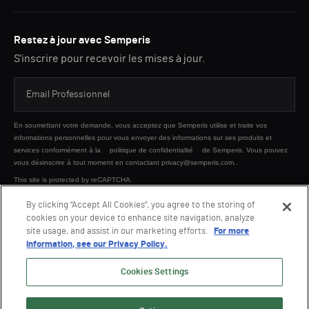
Restez à jour avec Semperis
S'inscrire pour recevoir les mises à jour.
En soumettant votre demande, vous acceptez que Semperis utilise et traite vos
informations personnelles pour vous envoyer des informations sur ses produits et
services conformément à la
politique de confidentialité
de Semperis. Vous pouvez
vous désinscrire à tout moment en contactant privacy@semperis.com..
This site is protected by reCAPTCHA.
By clicking “Accept All Cookies”, you agree to the storing of
cookies on your device to enhance site navigation, analyze
ENVOYER
site usage, and assist in our marketing efforts.
For more
information, see our Privacy Policy.
Cookies Settings