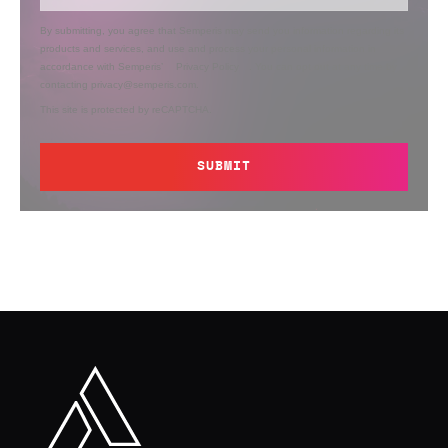
By submitting, you agree that Semperis may send you information regarding its
products and services, and use and process your personal information in
accordance with Semperis’
Privacy Policy
. You can opt out at any time by
contacting privacy@semperis.com.
This site is protected by reCAPTCHA.
SUBMIT