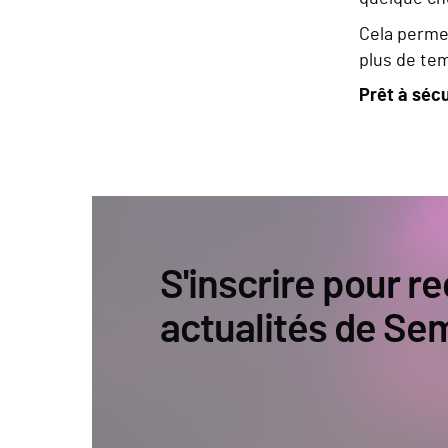
Cela perme
plus de te
Prêt à sécu
S'inscrire pour re
actualités de Se