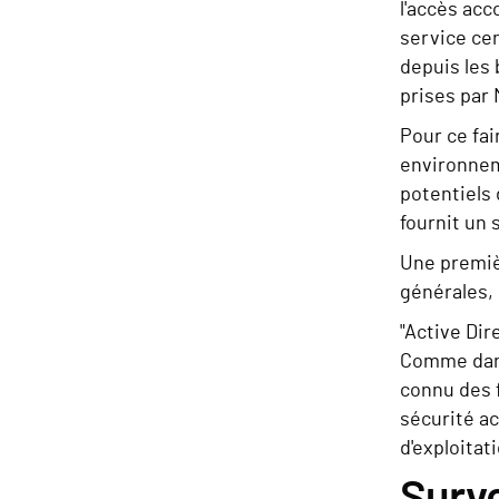
l'accès acc
service ce
depuis les 
prises par 
Pour ce fair
environnem
potentiels 
fournit un 
Une premiè
générales, 
"Active Dir
Comme dans 
connu des 
sécurité ac
d'exploitat
Surve