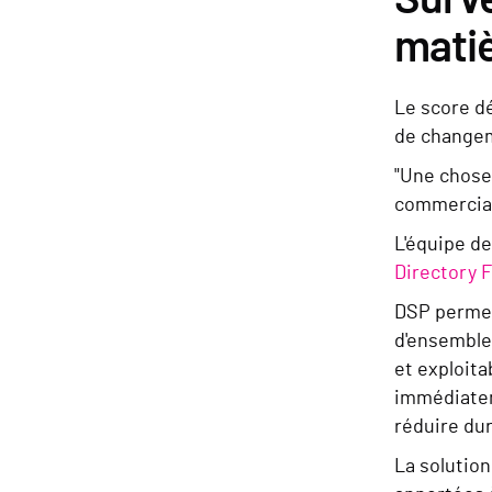
matiè
Le score d
de changem
"Une chose 
commercial 
L'équipe de
Directory 
DSP permet 
d'ensemble 
et exploita
immédiateme
réduire dur
La solution