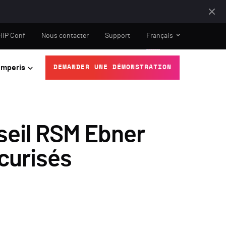
HIP Conf
Nous contacter
Support
Français
mperis
DEMANDER UNE DÉMONSTRATION
nseil RSM Ebner
écurisés
y