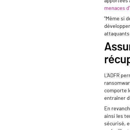
apportées à
menaces d'
"Même si de
développent
attaquants 
Assur
récup
L'ADFR perm
ransomware
comporte le
entraîner 
En revanche
ainsi les t
sécurisé, e