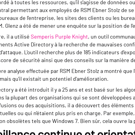
ordé à toutes les ressources, qu'il s'agisse de données ou
ntral permettant aux employés de RSM Ebner Stolz de se 
bureaux de l'entreprise, les sites des clients ou les bur
M. Glenz a été de mener une enquête sur la position de l'
e, il a utilisé
Semperis Purple Knight
, un outil communau
ents Active Directory à la recherche de mauvaises config
d'attaque. L'outil recherche plus de 185 indicateurs d'exp
score de sécurité ainsi que des conseils sur la manière d
re analyse effectuée par RSM Ebner Stolz a montré que l
mais qu'il existait un potentiel d'amélioration.
ectory a été introduit il y a 25 ans et est basé sur les al
la plupart des organisations qui se sont développées au 
fusions ou des acquisitions, il a découvert des éléments
tuelles ou qui n'étaient plus pris en charge. Par exemple
ion obsolètes tels que Windows 7. Bien sûr, cela ouvre la 
illance continue et orientat