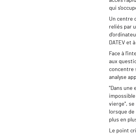
accès rapid
qui s'occup
Un centre d
reliés par 
d'ordinateu
DATEV et à 
Face à l'i
aux questio
concentre s
analyse app
"Dans une e
impossible
vierge", se
lorsque de 
plus en plu
Le point cr