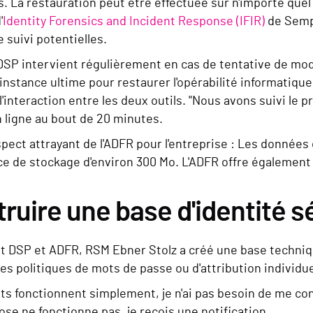
s. La restauration peut être effectuée sur n'importe quel 
'
Identity Forensics and Incident Response (IFIR)
de Sempe
 suivi potentielles.
DSP intervient régulièrement en cas de tentative de modif
l'instance ultime pour restaurer l'opérabilité informatique
l'interaction entre les deux outils. "Nous avons suivi le
 ligne au bout de 20 minutes.
spect attrayant de l'ADFR pour l'entreprise : Les donnée
e de stockage d'environ 300 Mo. L'ADFR offre également l
ruire une base d'identité s
t DSP et ADFR, RSM Ebner Stolz a créé une base techniqu
es politiques de mots de passe ou d'attribution individue
ts fonctionnent simplement, je n'ai pas besoin de me conn
se ne fonctionne pas, je reçois une notification.