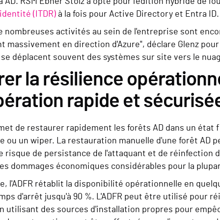
 AD. RSM Ebner Stolz a opté pour l'édition hybride de l'ou
identité (ITDR)
à la fois pour Active Directory et Entra ID.
 nombreuses activités au sein de l'entreprise sont encor
 massivement en direction d'Azure", déclare Glenz pour e
se déplacent souvent des systèmes sur site vers le nuag
er la résilience opérationn
ération rapide et sécurisé
et de restaurer rapidement les forêts AD dans un état fi
 ou un wiper. La restauration manuelle d'une forêt AD p
 risque de persistance de l'attaquant et de réinfection de
des dommages économiques considérables pour la plupar
, l'ADFR rétablit la disponibilité opérationnelle en que
emps d'arrêt jusqu'à 90 %. L'ADFR peut être utilisé pour ré
n utilisant des sources d'installation propres pour empêc