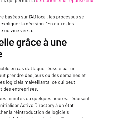
til, qui permet la
détection et la réponse aux
e basées sur l'AD local, les processus se
xpliquer la décision. "En outre, les
e ou vice versa.
elle grâce à une
e
able en cas d'attaque réussie par un
eut prendre des jours ou des semaines et
s logiciels malveillants, ce qui peut
t des entreprises.
lques minutes ou quelques heures, réduisant
initialiser Active Directory à un état
her la réintroduction de logiciels