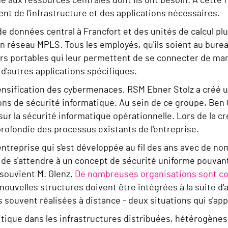
e aux ressources centrales dont ils ont besoin. À cette f
ent de l'infrastructure et des applications nécessaires.
e données central à Francfort et des unités de calcul plu
un réseau MPLS. Tous les employés, qu'ils soient au bur
rs portables qui leur permettent de se connecter de mani
d'autres applications spécifiques.
ntensification des cybermenaces, RSM Ebner Stolz a créé
ns de sécurité informatique. Au sein de ce groupe, Ben 
ur la sécurité informatique opérationnelle. Lors de la cr
rofondie des processus existants de l'entreprise.
ntreprise qui s'est développée au fil des ans avec de no
 de s'attendre à un concept de sécurité uniforme pouvan
 souvient M. Glenz.
De nombreuses organisations sont co
nouvelles structures doivent être intégrées à la suite d'
s souvent réalisées à distance - deux situations qui s'app
itique dans les infrastructures distribuées, hétérogènes