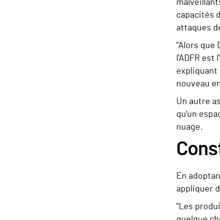
malveillant
capacités d
attaques de
"Alors que 
l'ADFR est 
expliquant 
nouveau en
Un autre a
qu'un espac
nuage.
Const
En adoptan
appliquer d
"Les produi
quelque cho