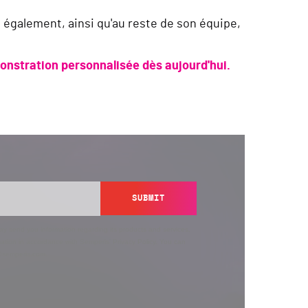
 également, ainsi qu'au reste de son équipe,
onstration personnalisée dès aujourd'hui.
SUBMIT
y send you information regarding its products and services,
ation in accordance with Semperis’
Privacy Policy
. You can
y@semperis.com.