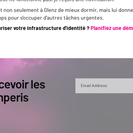
t non seulement à Glenz de mieux dormir, mais lui donne
mps pour s'occuper d'autres tâches urgentes.
riser votre infrastructure d'identité ?
Planifiez une dém
cevoir les
mperis
By submitting, you agree that Semperis ma
and use and process your personal inform
opt out at any time by contacting privac
This site is protected by reCAPTCHA.