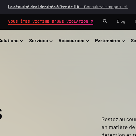
La sécurité des identités à l'ère de l'IA
— Consultez le rapport ici.
Blog
VOUS ÊTES VICTIME D'UNE VIOLATION ?
Solutions
Services
Ressources
Partenaires
Se
s
Restez au cou
en matière de 
détection et 