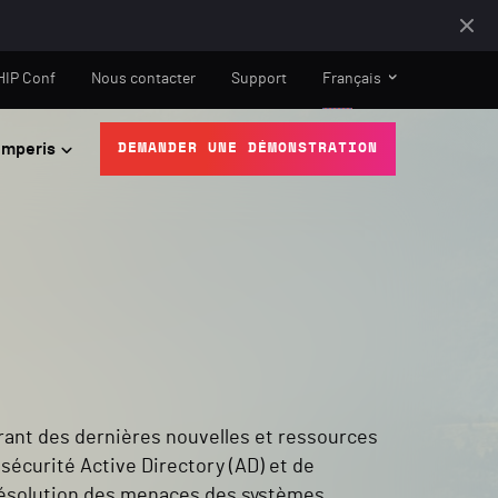
HIP Conf
Nous contacter
Support
Français
mperis
DEMANDER UNE DÉMONSTRATION
rant des dernières nouvelles et ressources
sécurité Active Directory (AD) et de
résolution des menaces des systèmes