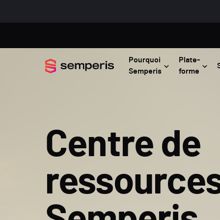
Pourquoi
Plate-
Semperis
forme
Centre de
ressource
Semperis