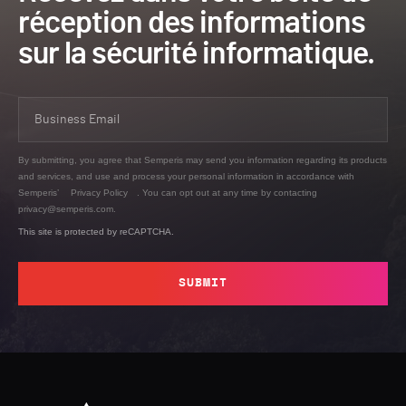
réception des informations
sur la sécurité informatique.
By submitting, you agree that Semperis may send you information regarding its products
and services, and use and process your personal information in accordance with
Semperis’
Privacy Policy
. You can opt out at any time by contacting
privacy@semperis.com.
This site is protected by reCAPTCHA.
SUBMIT