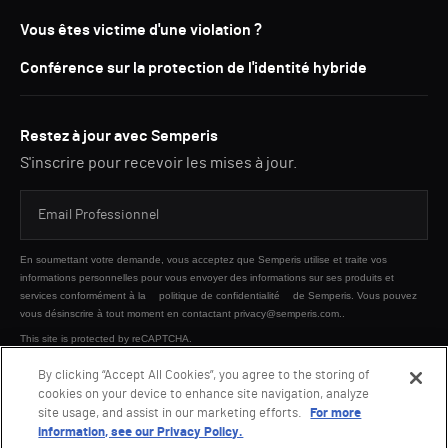
Vous êtes victime d'une violation ?
Conférence sur la protection de l'identité hybride
Restez à jour avec Semperis
S'inscrire pour recevoir les mises à jour.
En soumettant votre demande, vous acceptez que Semperis utilise et traite vos
informations personnelles pour vous envoyer des informations sur ses produits et
services conformément à la
politique de confidentialité
de Semperis. Vous pouvez
vous désinscrire à tout moment en contactant privacy@semperis.com..
This site is protected by reCAPTCHA.
By clicking “Accept All Cookies”, you agree to the storing of
cookies on your device to enhance site navigation, analyze
ENVOYER
site usage, and assist in our marketing efforts.
For more
information, see our Privacy Policy.