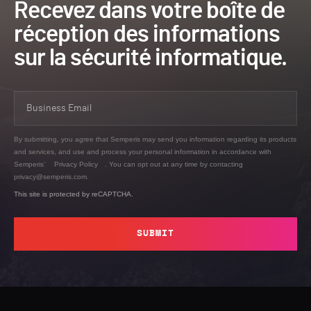
Recevez dans votre boîte de
réception des informations
sur la sécurité informatique.
By submitting, you agree that Semperis may send you information regarding its products
and services, and use and process your personal information in accordance with
Semperis’
Privacy Policy
. You can opt out at any time by contacting
privacy@semperis.com.
This site is protected by reCAPTCHA.
SUBMIT