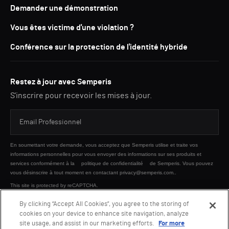
Demander une démonstration
Vous êtes victime d'une violation ?
Conférence sur la protection de l'identité hybride
Restez à jour avec Semperis
S'inscrire pour recevoir les mises à jour.
En soumettant votre demande, vous acceptez que Semperis utilise et traite vos
informations personnelles pour vous envoyer des informations sur ses produits et
services conformément à la
politique de confidentialité
de Semperis. Vous pouvez
vous désinscrire à tout moment en contactant privacy@semperis.com..
This site is protected by reCAPTCHA.
By clicking “Accept All Cookies”, you agree to the storing of
cookies on your device to enhance site navigation, analyze
ENVOYER
site usage, and assist in our marketing efforts.
For more