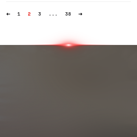
1
2
3
...
38