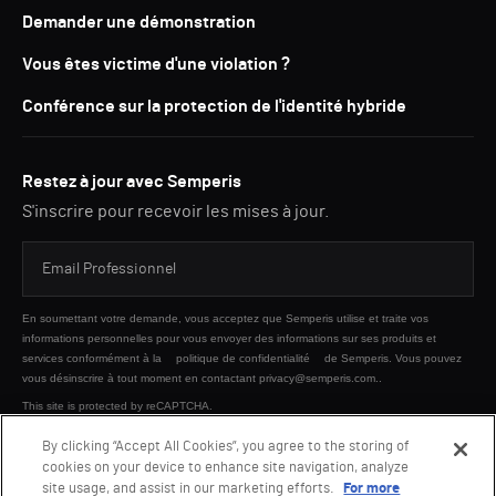
Demander une démonstration
Vous êtes victime d'une violation ?
Conférence sur la protection de l'identité hybride
Restez à jour avec Semperis
S'inscrire pour recevoir les mises à jour.
En soumettant votre demande, vous acceptez que Semperis utilise et traite vos
informations personnelles pour vous envoyer des informations sur ses produits et
services conformément à la
politique de confidentialité
de Semperis. Vous pouvez
vous désinscrire à tout moment en contactant privacy@semperis.com..
This site is protected by reCAPTCHA.
By clicking “Accept All Cookies”, you agree to the storing of
cookies on your device to enhance site navigation, analyze
ENVOYER
site usage, and assist in our marketing efforts.
For more