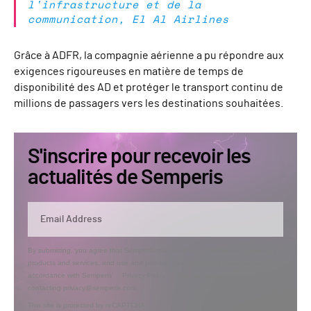
l'infrastructure et de la
communication, El Al Airlines
Grâce à ADFR, la compagnie aérienne a pu répondre aux
exigences rigoureuses en matière de temps de
disponibilité des AD et protéger le transport continu de
millions de passagers vers les destinations souhaitées.
S'inscrire pour recevoir les
actualités de Semperis
By submitting, you agree that Semperis may send you information regarding its
products and services, and use and process your personal information in
accordance with Semperis’
Privacy Policy
. You can opt out at any time by
contacting privacy@semperis.com.
This site is protected by reCAPTCHA.