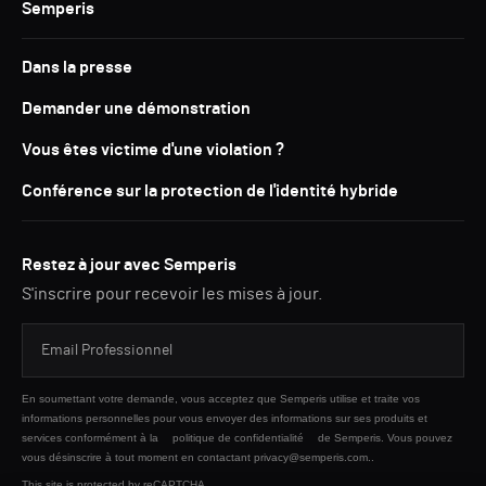
Semperis
Dans la presse
Demander une démonstration
Vous êtes victime d'une violation ?
Conférence sur la protection de l'identité hybride
Restez à jour avec Semperis
S'inscrire pour recevoir les mises à jour.
En soumettant votre demande, vous acceptez que Semperis utilise et traite vos
informations personnelles pour vous envoyer des informations sur ses produits et
services conformément à la
politique de confidentialité
de Semperis. Vous pouvez
vous désinscrire à tout moment en contactant privacy@semperis.com..
This site is protected by reCAPTCHA.