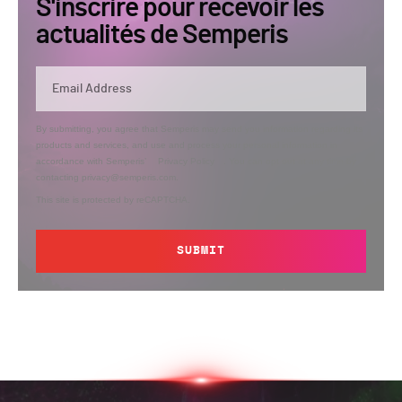
S'inscrire pour recevoir les
actualités de Semperis
By submitting, you agree that Semperis may send you information regarding its
products and services, and use and process your personal information in
accordance with Semperis’
Privacy Policy
. You can opt out at any time by
contacting privacy@semperis.com.
This site is protected by reCAPTCHA.
SUBMIT