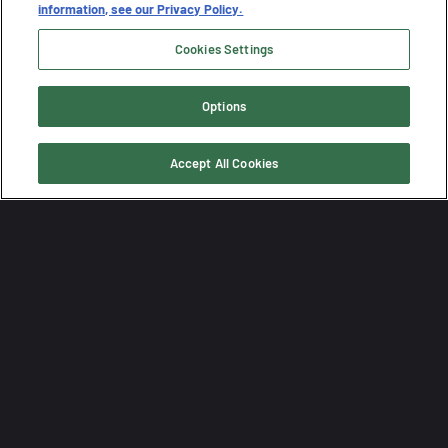
information, see our Privacy Policy.
Cookies Settings
Options
Accept All Cookies
Plus de 75 600
téléchargements (et ce n'est pas fini)
232+
IOE et IOC