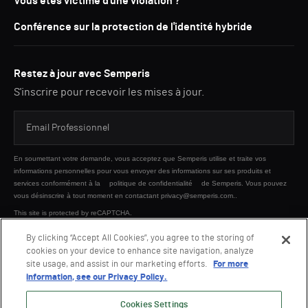
Vous êtes victime d'une violation ?
Conférence sur la protection de l'identité hybride
Restez à jour avec Semperis
S'inscrire pour recevoir les mises à jour.
En soumettant votre demande, vous acceptez que Semperis utilise et traite vos
informations personnelles pour vous envoyer des informations sur ses produits et
services conformément à la
politique de confidentialité
de Semperis. Vous pouvez
vous désinscrire à tout moment en contactant privacy@semperis.com..
This site is protected by reCAPTCHA.
By clicking “Accept All Cookies”, you agree to the storing of
cookies on your device to enhance site navigation, analyze
ENVOYER
site usage, and assist in our marketing efforts.
For more
information, see our Privacy Policy.
Cookies Settings