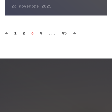
23 novembre 2025
1
2
3
4
...
45