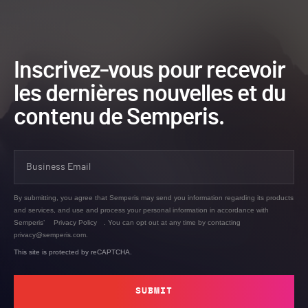
Inscrivez-vous pour recevoir
les dernières nouvelles et du
contenu de Semperis.
By submitting, you agree that Semperis may send you information regarding its products
and services, and use and process your personal information in accordance with
Semperis’
Privacy Policy
. You can opt out at any time by contacting
privacy@semperis.com.
This site is protected by reCAPTCHA.
SUBMIT