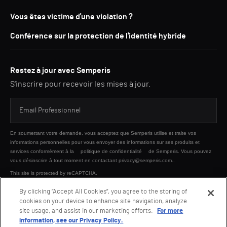
Vous êtes victime d'une violation ?
Conférence sur la protection de l'identité hybride
Restez à jour avec Semperis
S'inscrire pour recevoir les mises à jour.
En soumettant votre demande, vous acceptez que Semperis utilise et traite vos
informations personnelles pour vous envoyer des informations sur ses produits et
services conformément à la
politique de confidentialité
de Semperis. Vous pouvez
vous désinscrire à tout moment en contactant privacy@semperis.com..
This site is protected by reCAPTCHA.
By clicking “Accept All Cookies”, you agree to the storing of
cookies on your device to enhance site navigation, analyze
ENVOYER
site usage, and assist in our marketing efforts.
For more
information, see our Privacy Policy.