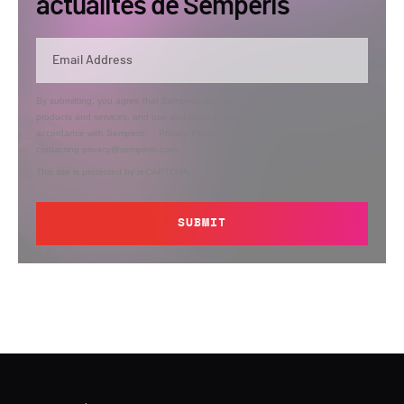
actualités de Semperis
By submitting, you agree that Semperis may send you information regarding its
products and services, and use and process your personal information in
accordance with Semperis’
Privacy Policy
. You can opt out at any time by
contacting privacy@semperis.com.
This site is protected by reCAPTCHA.
SUBMIT