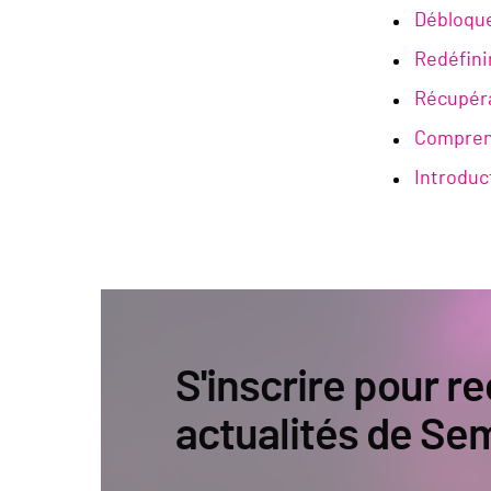
Débloque
Redéfini
Récupéra
Comprend
Introduc
S'inscrire pour re
actualités de Se