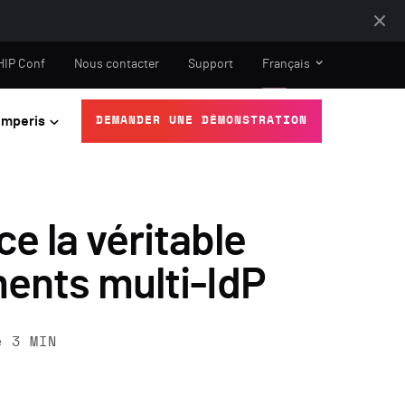
HIP Conf
Nous contacter
Support
Français
mperis
DEMANDER UNE DÉMONSTRATION
e la véritable
ments multi-IdP
e
3
MIN