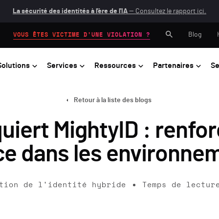
La sécurité des identités à l'ère de l'IA
— Consultez le rapport ici.
Blog
VOUS ÊTES VICTIME D'UNE VIOLATION ?
Solutions
Services
Ressources
Partenaires
Se
Retour à la liste des blogs
iert MightyID : renforc
ce dans les environne
tion de l'identité hybride
Temps de lectur