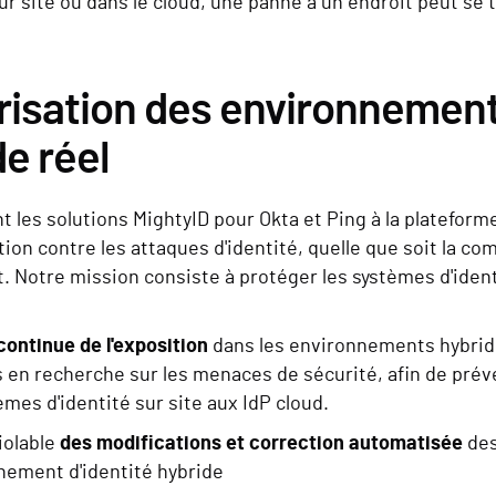
ur site ou dans le cloud, une panne à un endroit peut se
isation des environnements
e réel
t les solutions MightyID pour Okta et Ping à la platefor
ion contre les attaques d'identité, quelle que soit la co
. Notre mission consiste à protéger les systèmes d'iden
continue de l'exposition
dans les environnements hybride
s en recherche sur les menaces de sécurité, afin de prév
èmes d'identité sur site aux IdP cloud.
iolable
des modifications et correction automatisée
des
nnement d'identité hybride