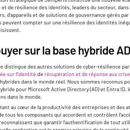
sion stratégique de Semperis constitue une nouvelle éta
 et de résilience des identités, leaders du secteur, dans 
urs, d'appareils et de solutions de gouvernance gérés par
 peuvent compter sur une résilience des identités inégal
oisissent.
uyer sur la base hybride AD
e distingue des autres solutions de cyber-résilience par
ée sur l'identité,
de
récupération et de réponse aux crise
s hybrides dans le monde réel. Nous sommes reconnus pou
hybride pour Microsoft Active Directory (AD) et Entra ID, 
ons dans le monde.
étant au cœur de la productivité des entreprises et des a
de tous les composants qui accordent et contrôlent l'accè
 reconnaissent que garantir l'authentification de tout ut