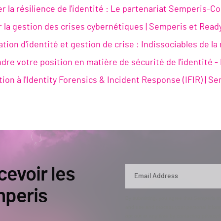
r la résilience de l'identité : Le partenariat Semperis-C
r la gestion des crises cybernétiques | Semperis et Read
tion d'identité et gestion de crise : Indissociables de l
re votre position en matière de sécurité de l'identité - 
tion à l'Identity Forensics & Incident Response (IFIR) | S
cevoir les
mperis
By submitting, you agree that Semperis ma
and use and process your personal inform
opt out at any time by contacting privac