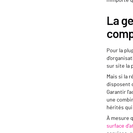
n'importe q
La ge
compl
Pour la plu
d'organisat
sur site la
Mais si la 
disposent d
Garantir l
une combin
hérités qui
À mesure qu
surface d'