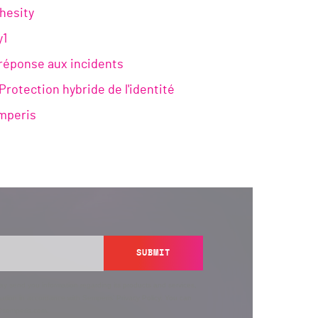
ohesity
y1
a réponse aux incidents
Protection hybride de l'identité
emperis
SUBMIT
y send you information regarding its products and services,
ation in accordance with Semperis’
Privacy Policy
. You can
y@semperis.com.