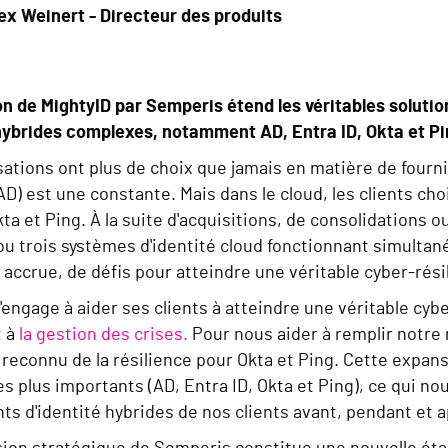
ex Weinert - Directeur des produits
ion de MightyID par Semperis étend les véritables solut
 hybrides complexes, notamment AD, Entra ID, Okta et Pi
ations ont plus de choix que jamais en matière de fournis
AD) est une constante. Mais dans le cloud, les clients c
kta et Ping. À la suite d'acquisitions, de consolidations 
u trois systèmes d'identité cloud fonctionnant simultan
accrue, de défis pour atteindre une véritable cyber-rési
engage à aider ses clients à atteindre une véritable cyb
t
à
la gestion des crises.
Pour nous aider à remplir notre
 reconnu de la résilience pour Okta et Ping. Cette expan
les plus importants (AD, Entra ID, Okta et Ping), ce qui 
s d'identité hybrides de nos clients avant, pendant et 