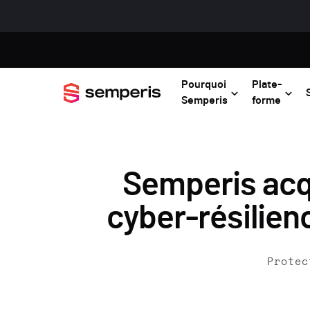
Pourquoi
Plate-
Semperis
forme
Semperis acqu
cyber-résilien
Protec