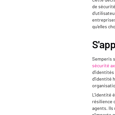
Cette déci
de sécurité
d'utilisate
entreprises
qu'elles ch
S'app
Semperis s
sécurité ax
d'identité
d'identité 
organisati
L'identité 
résilience 
agents. Ils