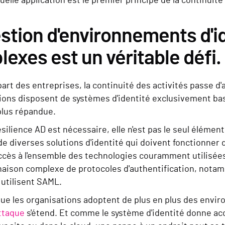
uelle application est le premier principe de la continuit
stion d'environnements d'i
exes est un véritable défi.
part des entreprises, la continuité des activités passe d'a
ions disposent de systèmes d'identité exclusivement basés 
 plus répandue.
résilience AD est nécessaire, elle n'est pas le seul éléme
e diverses solutions d'identité qui doivent fonctionner
'accès à l'ensemble des technologies couramment utilisé
aison complexe de protocoles d'authentification, nota
 utilisent SAML.
e les organisations adoptent de plus en plus des enviro
attaque
s'étend. Et comme le système d'identité donne accè