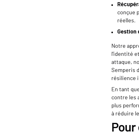
Récupér
conçue p
réelles.
Gestion 
Notre appr
l'identité 
attaque, n
Semperis de
résilience 
En tant qu
contre les 
plus perfo
à réduire l
Pour 