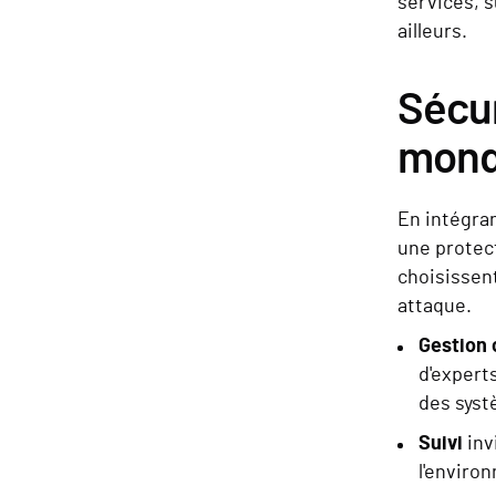
services, s
ailleurs.
Sécur
mond
En intégran
une protect
choisissent
attaque.
Gestion 
d'expert
des syst
Suivi
inv
l'enviro