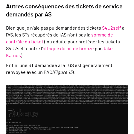
Autres conséquences des tickets de service
demandés par AS
Bien que je n'aie pas pu demander des tickets
S4U2self
à
l'AS, les STs récupérés de l'AS n'ont pas la
somme de
contrôle du ticket
(introduite pour protéger les tickets
S4U2self contre l'
attaque du bit de bronze
par
Jake
Karnes
).
Enfin, une ST demandée à la TGS est généralement
renvoyée avec un PAC
(Figure 13
).