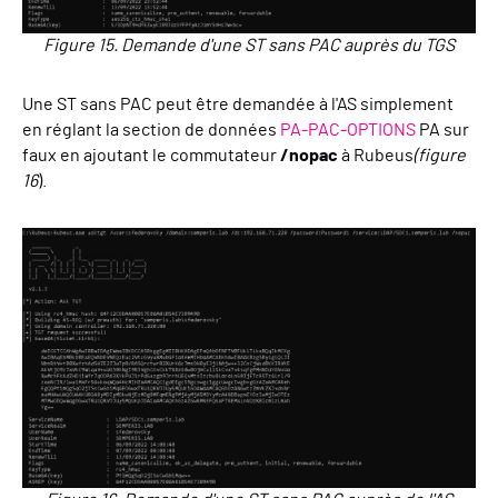
Figure 15. Demande d'une ST sans PAC auprès du TGS
Une ST sans PAC peut être demandée à l'AS simplement
en réglant la section de données
PA-PAC-OPTIONS
PA sur
faux en ajoutant le commutateur
/nopac
à Rubeus
(figure
16
).