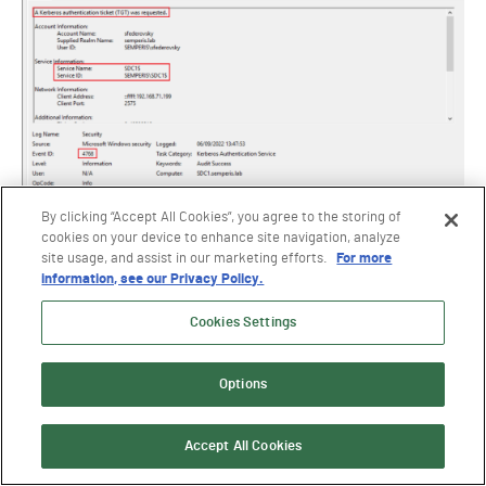
Figure 17. Événement 4768 pour un ticket de service
By clicking “Accept All Cookies”, you agree to the storing of
cookies on your device to enhance site navigation, analyze
Tous les tickets authentiques demandés à l'AS, y compris
site usage, and assist in our marketing efforts.
For more
information, see our Privacy Policy.
les tickets
kadmin/changepw
, ont un
nom de service
et
un
identifiant de service
de
krbtgt
(Figure 18
)
.
Cookies Settings
Options
Accept All Cookies