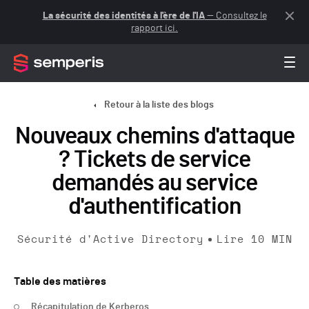
La sécurité des identités à l'ère de l'IA
— Consultez le
rapport ici.
Retour à la liste des blogs
Nouveaux chemins d'attaque
? Tickets de service
demandés au service
d'authentification
Sécurité d'Active Directory
Lire
10
MIN
Table des matières
Récapitulation de Kerberos