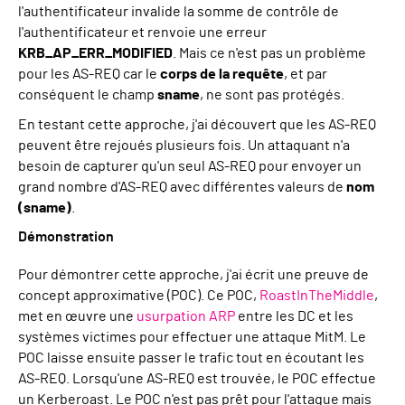
l'authentificateur invalide la somme de contrôle de
l'authentificateur et renvoie une erreur
KRB_AP_ERR_MODIFIED
. Mais ce n'est pas un problème
pour les AS-REQ car le
corps de la requête
, et par
conséquent le champ
sname
, ne sont pas protégés.
En testant cette approche, j'ai découvert que les AS-REQ
peuvent être rejoués plusieurs fois. Un attaquant n'a
besoin de capturer qu'un seul AS-REQ pour envoyer un
grand nombre d'AS-REQ avec différentes valeurs de
nom
(sname)
.
Démonstration
Pour démontrer cette approche, j'ai écrit une preuve de
concept approximative (POC). Ce POC,
RoastInTheMiddle
,
met en œuvre une
usurpation ARP
entre les DC et les
systèmes victimes pour effectuer une attaque MitM. Le
POC laisse ensuite passer le trafic tout en écoutant les
AS-REQ. Lorsqu'une AS-REQ est trouvée, le POC effectue
un Kerberoast. Le POC n'est pas prêt pour l'attaque mais