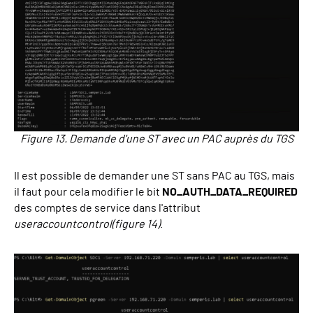
Figure 13. Demande d'une ST avec un PAC auprès du TGS
Il est possible de demander une ST sans PAC au TGS, mais
il faut pour cela modifier le bit
NO_AUTH_DATA_REQUIRED
des comptes de service dans l'attribut
useraccountcontrol
(figure 14)
.