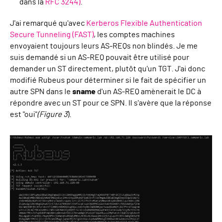
dans la
RFC 3244)
.
J'ai remarqué qu'avec
Kerberos Flexible Authentication
Secure Tunneling (FAST)
, les comptes machines
envoyaient toujours leurs AS-REQs non blindés. Je me
suis demandé si un AS-REQ pouvait être utilisé pour
demander un ST directement, plutôt qu'un TGT. J'ai donc
modifié Rubeus pour déterminer si le fait de spécifier un
autre SPN dans le
sname
d'un AS-REQ amènerait le DC à
répondre avec un ST pour ce SPN. Il s'avère que la réponse
est "oui"
(Figure 3
).