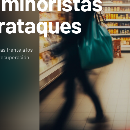
minoristas
erataques
as frente a los
recuperación