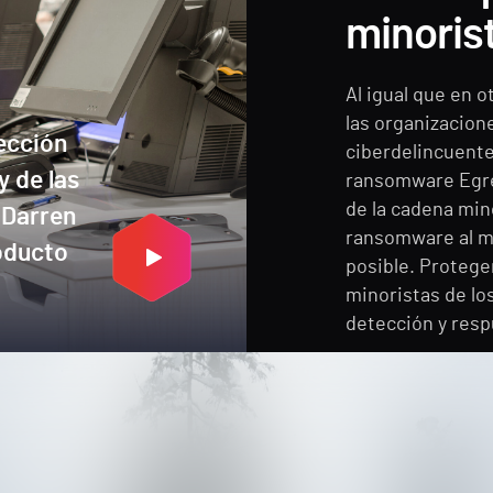
minoris
Al igual que en o
las organizacion
tección
ciberdelincuente
y de las
ransomware Egre
de la cadena mino
 Darren
ransomware al m
oducto
posible. Protege
minoristas de lo
detección y resp