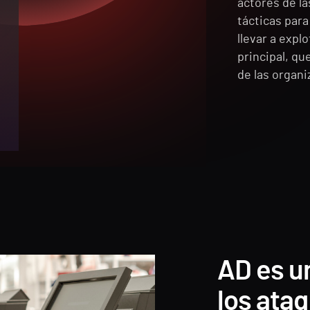
actores de l
tácticas para
llevar a expl
principal, qu
de las organ
AD es un
los ataq