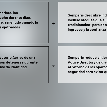
orista, los
Semperis descubre indi
echo durante días,
incluso ataques que el
re, a menudo cuando la
tradicionales- para de
s ajetreadas
ingresos y la confianza
ectorio Activo de una
Semperis reduce el ti
rían detenerse durante
Active Directory de día
ema de identidad
el retorno de las opera
seguridad para evitar q