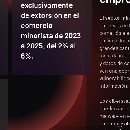
exclusivamente
de extorsión en el
El sector min
comercio
objetivos de 
comercio elec
minorista de 2023
en línea, los
a 2025, del 2% al
grandes canti
6%.
incluida info
y datos de c
ven una opor
vulnerabilida
información.
Los ciberata
pueden adop
malware en e
phishing y a