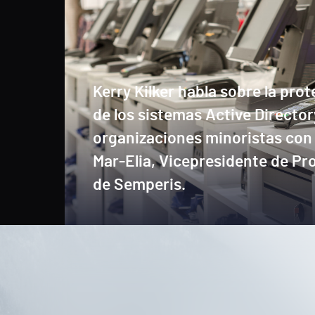
Kerry Kilker habla sobre la pro
de los sistemas Active Director
organizaciones minoristas con
Mar-Elia, Vicepresidente de Pr
de Semperis.