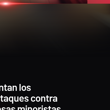
tan los
ataques contra
sas minoristas