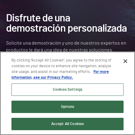
Disfrute de una
demostración personalizada
Solicite una demostración y uno de nuestros expertos en
productos le dará una idea de nuestras soluciones.
By clicking “Accept All Cookies”, you agree to the storing of
cookies on your device to enhance site navigation, analyze
SOLICITAR UNA DEMOSTRACIÓN
site usage, and assist in our marketing efforts.
For more
information, see our Privacy Policy.
Cookies Settings
VISITAR LA PLATAFORMA
Options
Desatar Purple Knight
Accept All Cookies