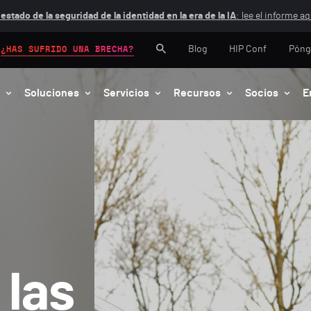
 estado de la seguridad de la identidad en la era de la IA
: lee el informe aq
Blog
HIP Conf
Póng
¿HAS SUFRIDO UNA BRECHA?
Soluciones
Servicios
Recursos
Socios
E
 las