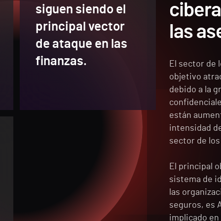
ciber
siguen siendo el
principal vector
las a
de ataque en las
finanzas.
El sector de 
objetivo atra
debido a la g
confidencial
están aument
intensidad de
sector de los
El principal 
sistema de id
las organizac
seguros, es A
implicado en