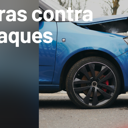
ras contra
taques