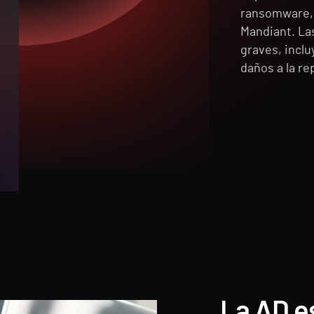
ransomware, 
Mandiant. La
graves, inclu
daños a la re
La AD es