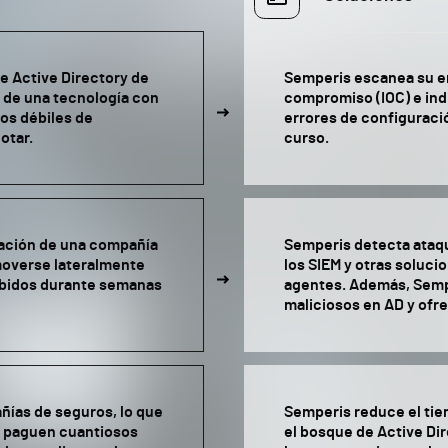
e Active Directory de
Semperis escanea su en
e de una tecnología con
compromiso (IOC) e ind
os débiles de
errores de configuració
otar.
curso.
mación de una compañía
Semperis detecta ataq
moverse lateralmente
los SIEM y otras soluci
ibidos durante semanas
agentes. Además, Semp
maliciosos en AD y ofr
ñías de seguros, lo que
Semperis reduce el ti
s paguen cuantiosos
el bosque de Active Di