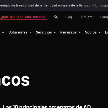
 estado de la seguridad de la identidad en la era de la IA
: lee el informe aq
Blog
HIP Conf
Póng
¿HAS SUFRIDO UNA BRECHA?
Soluciones
Servicios
Recursos
Socios
E
ncos
Las 10 principales amenazas de AD