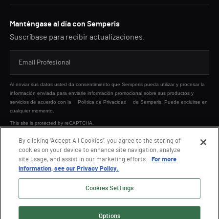
Manténgase al día con Semperis
Suscríbase para recibir actualizaciones.
Al enviar sus datos usted da consentimiento que Semperis pueda utilizar y procesar la
información enviada para enviarle información promocional sobre sus productos y
servicios de acuerdo con la
Política de Privacidad
de Semperis. Puede excluirse en
cualquier momento.
This site is protected by reCAPTCHA.
By clicking “Accept All Cookies”, you agree to the storing of
cookies on your device to enhance site navigation, analyze
ENVIAR
site usage, and assist in our marketing efforts.
For more
information, see our Privacy Policy.
Cookies Settings
Options