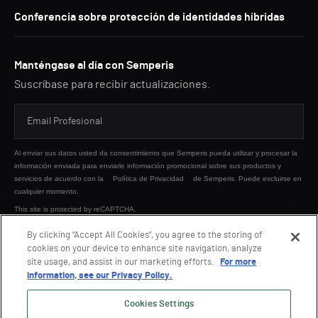
Conferencia sobre protección de identidades híbridas
Manténgase al día con Semperis
Suscríbase para recibir actualizaciones.
Al enviar sus datos usted da consentimiento que Semperis pueda utilizar y procesar la
información enviada para enviarle información promocional sobre sus productos y
servicios de acuerdo con la
Política de Privacidad
de Semperis. Puede excluirse en
cualquier momento.
This site is protected by reCAPTCHA.
By clicking “Accept All Cookies”, you agree to the storing of
cookies on your device to enhance site navigation, analyze
ENVIAR
site usage, and assist in our marketing efforts.
For more
information, see our Privacy Policy.
Cookies Settings