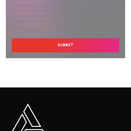
By submitting, you agree that Semperis may send you information regarding its
products and services, and use and process your personal information in
accordance with Semperis’
Privacy Policy
. You can opt out at any time by
contacting privacy@semperis.com.
This site is protected by reCAPTCHA.
SUBMIT