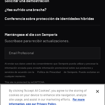
Solicitar una demostración
¿Has sufrido una brecha?
Conferencia sobre protección de identidades híbridas
Manténgase al día con Semperis
Suscríbase para recibir actualizaciones.
Al enviar sus datos usted da consentimiento que Semperis pueda utilizar y procesar la
información enviada para enviarle información promocional sobre sus productos y
servicios de acuerdo con la
Política de Privacidad
de Semperis. Puede excluirse en
cualquier momento.
This site is protected by reCAPTCHA.
By clicking “Accept All Cookies”, you agree to the storing of
cookies on your device to enhance site navigation, analyze
ENVIAR
site usage, and assist in our marketing efforts.
For more
information, see our Privacy Policy.