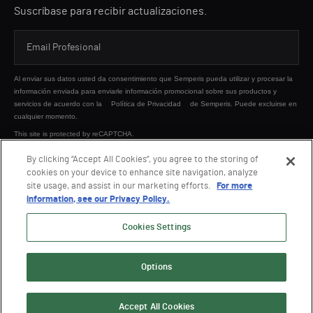
Suscríbase para recibir actualizaciones.
Al enviar sus datos usted da consentimiento que Semperis pueda utilizar y procesar la
información enviada para enviarle información promocional sobre sus productos y
servicios de acuerdo con la
Política de Privacidad
de Semperis. Puede excluirse en
cualquier momento.
This site is protected by reCAPTCHA.
By clicking “Accept All Cookies”, you agree to the storing of
cookies on your device to enhance site navigation, analyze
ENVIAR
site usage, and assist in our marketing efforts.
For more
information, see our Privacy Policy.
Cookies Settings
Options
© 2026 Semperis. Todos los derechos reservados.
Política de privacidad
Condiciones de uso
Accept All Cookies