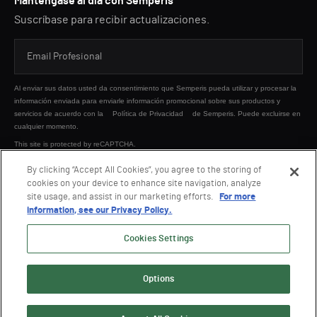
Manténgase al día con Semperis
Suscríbase para recibir actualizaciones.
Al enviar sus datos usted da consentimiento que Semperis pueda utilizar y procesar la
información enviada para enviarle información promocional sobre sus productos y
servicios de acuerdo con la
Política de Privacidad
de Semperis. Puede excluirse en
cualquier momento.
This site is protected by reCAPTCHA.
By clicking “Accept All Cookies”, you agree to the storing of
cookies on your device to enhance site navigation, analyze
ENVIAR
site usage, and assist in our marketing efforts.
For more
information, see our Privacy Policy.
Cookies Settings
Options
© 2026 Semperis. Todos los derechos reservados.