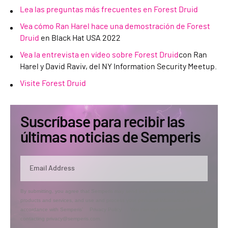
Lea las preguntas más frecuentes en Forest Druid
Vea cómo Ran Harel hace una demostración de Forest
Druid
en Black Hat USA 2022
Vea la entrevista en vídeo sobre Forest Druid
con Ran
Harel y David Raviv, del NY Information Security Meetup.
Visite Forest Druid
Suscríbase para recibir las
últimas noticias de Semperis
By submitting, you agree that Semperis may send you information regarding its
products and services, and use and process your personal information in
accordance with Semperis’
Privacy Policy
. You can opt out at any time by
contacting privacy@semperis.com.