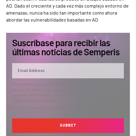
AD. Dado el creciente y cada vez más complejo entorno de
amenazas, nunca ha sido tan importante como ahora
abordar las vulnerabilidades basadas en AD.
Suscríbase para recibir las
últimas noticias de Semperis
By submitting, you agree that Semperis may send you information regarding its
products and services, and use and process your personal information in
accordance with Semperis’
Privacy Policy
. You can opt out at any time by
contacting privacy@semperis.com.
This site is protected by reCAPTCHA.
SUBMIT