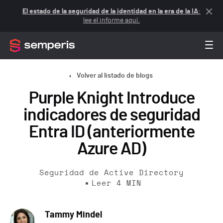
El estado de la seguridad de la identidad en la era de la IA
:
lee el informe aquí.
Volver al listado de blogs
Purple Knight Introduce
indicadores de seguridad
Entra ID (anteriormente
Azure AD)
Seguridad de Active Directory
Leer
4
MIN
Tammy Mindel