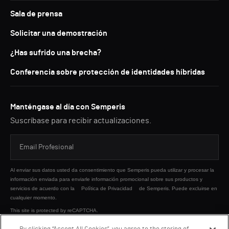
Sala de prensa
Solicitar una demostración
¿Has sufrido una brecha?
Conferencia sobre protección de identidades híbridas
Manténgase al día con Semperis
Suscríbase para recibir actualizaciones.
Al enviar sus datos usted da consentimiento que Semperis pueda utilizar y procesar la
información enviada para enviarle información promocional sobre sus productos y
servicios de acuerdo con la
Política de Privacidad
de Semperis. Puede excluirse en
cualquier momento.
This site is protected by reCAPTCHA.