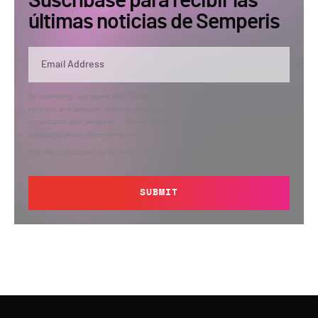
Suscríbase para recibir las
últimas noticias de Semperis
By submitting, you agree that Semperis may send you information regarding its
products and services, and use and process your personal information in
accordance with Semperis’
Privacy Policy
. You can opt out at any time by
contacting privacy@semperis.com.
This site is protected by reCAPTCHA.
SUBMIT