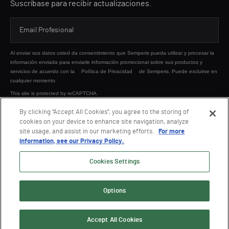
Suscríbase para recibir actualizaciones.
Al enviar sus datos usted da consentimiento que Semperis pueda utilizar y procesar la
información enviada para enviarle información promocional sobre sus productos y
servicios de acuerdo con la
Política de Privacidad
de Semperis. Puede excluirse en
cualquier momento.
This site is protected by reCAPTCHA.
By clicking “Accept All Cookies”, you agree to the storing of
cookies on your device to enhance site navigation, analyze
ENVIAR
site usage, and assist in our marketing efforts.
For more
information, see our Privacy Policy.
Cookies Settings
Options
© 2026 Semperis. Todos los derechos reservados.
Política de privacidad
Condiciones de uso
Accept All Cookies