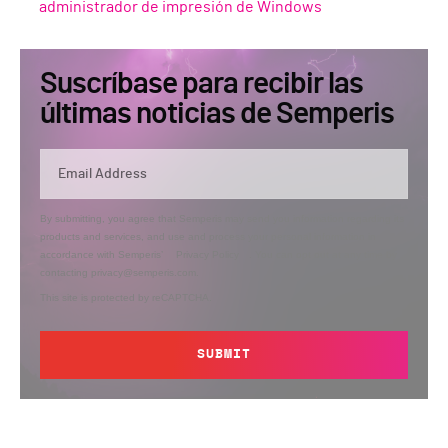
administrador de impresión de Windows
Suscríbase para recibir las
últimas noticias de Semperis
By submitting, you agree that Semperis may send you information regarding its
products and services, and use and process your personal information in
accordance with Semperis’
Privacy Policy
. You can opt out at any time by
contacting privacy@semperis.com.
This site is protected by reCAPTCHA.
SUBMIT