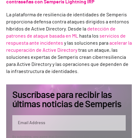
contraseñas con Semperis Lightning IRP
La plataforma de resiliencia de identidades de Semperis
proporciona defensa contra ataques dirigidos a entornos
híbridos de Active Directory. Desde la
detección de
patrones de ataque basada en ML
hasta los
servicios de
respuesta ante incidentes
y las soluciones para
acelerar la
recuperación de Active Directory
tras un ataque, las
soluciones expertas de Semperis crean ciberresiliencia
para Active Directory y las operaciones que dependen de
la infraestructura de identidades.
Suscríbase para recibir las
últimas noticias de Semperis
By submitting, you agree that Semperis may send you information regarding its