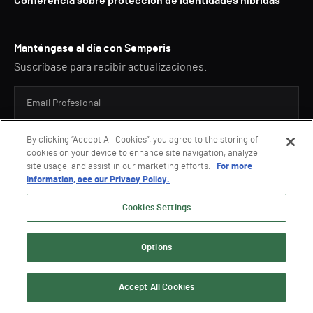
Conferencia sobre protección de identidades híbridas
Manténgase al día con Semperis
Suscríbase para recibir actualizaciones.
Al enviar sus datos usted da consentimiento que Semperis pueda utilizar y procesar la
By clicking “Accept All Cookies”, you agree to the storing of
información enviada para enviarle información promocional sobre sus productos y
cookies on your device to enhance site navigation, analyze
servicios de acuerdo con la
Política de Privacidad
de Semperis. Puede excluirse en
site usage, and assist in our marketing efforts.
For more
cualquier momento.
information, see our Privacy Policy.
This site is protected by reCAPTCHA.
Cookies Settings
ENVIAR
Options
Accept All Cookies