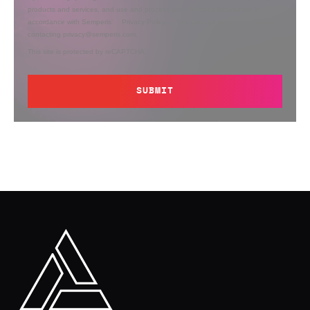
products and services, and use and process your personal information in
accordance with Semperis’
Privacy Policy
. You can opt out at any time by
contacting privacy@semperis.com.
This site is protected by reCAPTCHA.
SUBMIT