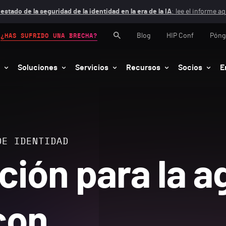
 estado de la seguridad de la identidad en la era de la IA
: lee el informe aq
Blog
HIP Conf
Póng
¿HAS SUFRIDO UNA BRECHA?
Soluciones
Servicios
Recursos
Socios
E
DE IDENTIDAD
ción para la a
con