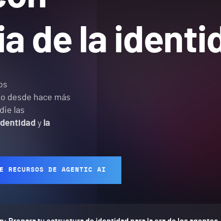
cia de la ident
os
do desde hace más
ie las
identidad
y
la
E RECURSOS DE AGENTIC AI
: Prepara tu estructura de identidad para la era de los agentes